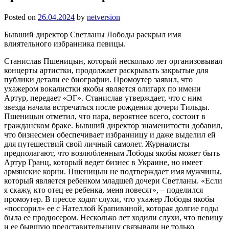
Posted on
26.04.2024
by
netversion
Бывший директор Светланы Лободы раскрыл имя
влиятельного избранника певицы.
Станислав Пшеницын, который несколько лет организовывал
концерты артистки, продолжает раскрывать закрытые для
публики детали ее биографии. Промоутер заявил, что
ухажером вокалистки якобы является олигарх по имени
Артур, передает «ЭГ». Станислав утверждает, что с ним
звезда начала встречаться после рождения дочери Тильды.
Пшеницын отметил, что пара, вероятнее всего, состоит в
гражданском браке. Бывший директор знаменитости добавил,
что бизнесмен обеспечивает избранницу и даже выделил ей
для путешествий свой личный самолет. Журналисты
предполагают, что возлюбленным Лободы якобы может быть
Артур Гранц, который ведет бизнес в Украине, но имеет
армянские корни. Пшеницын не подтверждает имя мужчины,
который является ребенком младшей дочери Светланы. «Если
я скажу, кто отец ее ребенка, меня повесят», – поделился
промоутер. В прессе ходят слухи, что ухажер Лободы якобы
«поссорил» ее с Нателлой Крапивиной, которая долгие годы
была ее продюсером. Несколько лет ходили слухи, что певицу
и ее бывшую представительницу связывали не только