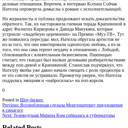
деловые отношения. Впрочем, в интервью Ксении Собчак
Нателла опровергла домыслы о романе с исполнительницей.
Но журналисты и публика продолжают искать доказательства
обратного. Так, их насторожила гневная тирада Крапивиной в
адрес Филиппа Киркорова и Давида Манукяна, которые
устроили «свадебную церемонию» на Премии «Муз-ТВ». Тут
же появились пересуды: мол, Нателла обругала артистов не
из-за того, что они имитировали однополую любовь, а из-за
того, что она сама терпит неудачу в отношениях с Лободой,
сблизившейся с влиятельным бизнесменом. Пшеницын
считает, что скандал был вызван деловыми разбирательствами
между поп-дивой и Крапивиной. Станислав подчеркнул, что
Нателлу якобы уже давно начали смещать с роли продюсера и
ее это совсем не устраивало. Промоутер уверен, что Нателла
поддалась эмоциям и «набросилась» на поп-короля.
0
Posted in
Шоу-бизнес
Навигация
Previous:
Возлюбленная сделала Моргенштерну предложение
в синагоге
по
Next:
Телеведущая Марина Ким собралась в губернаторы
записям
Related Posts