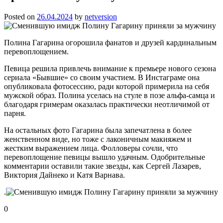
Posted on
26.04.2024
by
netversion
Полина Гагарина огорошила фанатов и друзей кардинальным
перевоплощением.
Певица решила привлечь внимание к премьере нового сезона
сериала «Бывшие» со своим участием. В Инстаграме она
опубликовала фотосессию, ради которой примерила на себя
мужской образ. Полина уселась на стуле в позе альфа-самца и
благодаря гримерам оказалась практически неотличимой от
парня.
На остальных фото Гагарина была запечатлена в более
женственном виде, но тоже с лаконичным макияжем и
жестким выражением лица. Фолловеры сочли, что
перевоплощение певицы вышло удачным. Одобрительные
комментарии оставили такие звезды, как Сергей Лазарев,
Виктория Дайнеко и Катя Варнава.
.
0