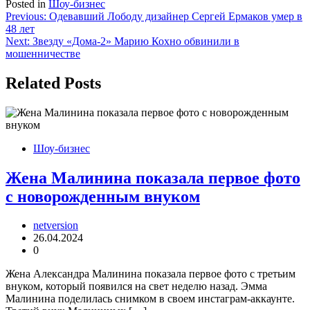
Posted in
Шоу-бизнес
Навигация
Previous:
Одевавший Лободу дизайнер Сергей Ермаков умер в
48 лет
по
Next:
Звезду «Дома-2» Марию Кохно обвинили в
записям
мошенничестве
Related Posts
Шоу-бизнес
Жена Малинина показала первое фото
с новорожденным внуком
netversion
26.04.2024
0
Жена Александра Малинина показала первое фото с третьим
внуком, который появился на свет неделю назад. Эмма
Малинина поделилась снимком в своем инстаграм-аккаунте.