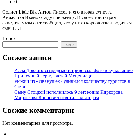
0
Солист Little Big Антон Лиссов и его вторая супруга
Анжелика Иванова ждут первенца. В своем инстаграм-
аккаунте музыкант сообщил, что у них скоро должен родиться
сын, […]
Поиск
Поиск
Свежие записи
Алла Довлатова продемонстрировала фото в купальнике
Прилучный вернул детей Муцениеце
Рыжий из «Иванушек» удивился количеству туристов в
Сочи
Сыну Стоцкой исполнилось 9 лет: копия Киркорова
Мирослава Карпович ответила хейтерам
Свежие комментарии
Нет комментариев для просмотра.