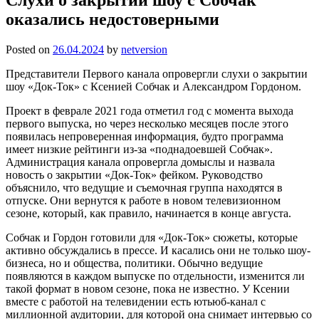
оказались недостоверными
Posted on
26.04.2024
by
netversion
Представители Первого канала опровергли слухи о закрытии
шоу «Док-Ток» с Ксенией Собчак и Александром Гордоном.
Проект в феврале 2021 года отметил год с момента выхода
первого выпуска, но через несколько месяцев после этого
появилась непроверенная информация, будто программа
имеет низкие рейтинги из-за «поднадоевшей Собчак».
Администрация канала опровергла домыслы и назвала
новость о закрытии «Док-Ток» фейком. Руководство
объяснило, что ведущие и съемочная группа находятся в
отпуске. Они вернутся к работе в новом телевизионном
сезоне, который, как правило, начинается в конце августа.
Собчак и Гордон готовили для «Док-Ток» сюжеты, которые
активно обсуждались в прессе. И касались они не только шоу-
бизнеса, но и общества, политики. Обычно ведущие
появляются в каждом выпуске по отдельности, изменится ли
такой формат в новом сезоне, пока не известно. У Ксении
вместе с работой на телевидении есть ютьюб-канал с
миллионной аудитории, для которой она снимает интервью со