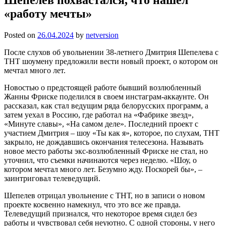
«работу мечты»
Posted on
26.04.2024
by
netversion
После слухов об увольнении 38-летнего Дмитрия Шепелева с
ТНТ шоумену предложили вести новый проект, о котором он
мечтал много лет.
Новостью о предстоящей работе бывший возлюбленный
Жанны Фриске поделился в своем инстаграм-аккаунте. Он
рассказал, как стал ведущим ряда белорусских программ, а
затем уехал в Россию, где работал на «Фабрике звезд»,
«Минуте славы», «На самом деле». Последний проект с
участием Дмитрия – шоу «Ты как я», которое, по слухам, ТНТ
закрыло, не дождавшись окончания телесезона. Называть
новое место работы экс-возлюбленный Фриске не стал, но
уточнил, что съемки начинаются через неделю. «Шоу, о
котором мечтал много лет. Безумно жду. Поскорей бы», –
заинтриговал телеведущий.
Шепелев отрицал увольнение с ТНТ, но в записи о новом
проекте косвенно намекнул, что это все же правда.
Телеведущий признался, что некоторое время сидел без
работы и чувствовал себя неуютно. С одной стороны, у него