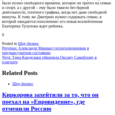
было полно свободного времени, которое он тратил на семью
и спорт, а с другой – ему было тяжело без бурной
деятельности, плотного графика, когда нет даже свободной
минуты. К тому же Дмитрию нужно содержать семью, в
которой ожидается пополнение: его новая возлюбленная
Екатерина Тулупова ждет ребенка.
0
Posted in
Шоу-бизнес
Навигация
Previous:
Александр Маршал госпитализирован в
предынсультном состоянии
по
Next:
Тина Канделаки обвинила Оксану Самойлову в
записям
плагиате
Related Posts
Шоу-бизнес
Киркорова захейтили за то, что он
поехал на «Евровидение», где
отменили Россию