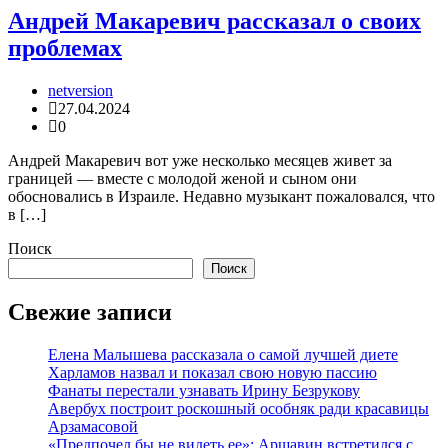
Андрей Макаревич рассказал о своих
проблемах
netversion
27.04.2024
0
Андрей Макаревич вот уже несколько месяцев живет за
границей — вместе с молодой женой и сыном они
обосновались в Израиле. Недавно музыкант пожаловался, что
в […]
Поиск
Поиск
Свежие записи
Елена Малышева рассказала о самой лучшей диете
Харламов назвал и показал свою новую пассию
Фанаты перестали узнавать Ирину Безрукову
Авербух построит роскошный особняк ради красавицы
Арзамасовой
«Предпочел бы не видеть ее»: Аршавин встретился с