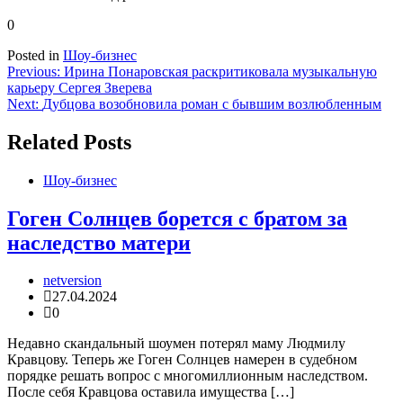
0
Posted in
Шоу-бизнес
Навигация
Previous:
Ирина Понаровская раскритиковала музыкальную
карьеру Сергея Зверева
по
Next:
Дубцова возобновила роман с бывшим возлюбленным
записям
Related Posts
Шоу-бизнес
Гоген Солнцев борется с братом за
наследство матери
netversion
27.04.2024
0
Недавно скандальный шоумен потерял маму Людмилу
Кравцову. Теперь же Гоген Солнцев намерен в судебном
порядке решать вопрос с многомиллионным наследством.
После себя Кравцова оставила имущества […]