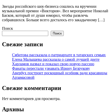
Звезды российского шоу-бизнеса сошлись на вручении
музыкальной премии «Виктория». Вел мероприятие Николай
Басков, который от души юморил, чтобы развлечь
собравшихся. Больше всего досталось его закадычному […]
Поиск
Поиск
Свежие записи
Сябитова рассказала о патриархате в татарских семьях
Елена Малышева рассказала о самой лучшей диете
Харламов назвал и показал свою новую пассию
Фанаты перестали узнавать Ирину Безрукову
Авербух построит роскошный особняк ради красавицы
Арзамасовой
Свежие комментарии
Нет комментариев для просмотра.
Архивы