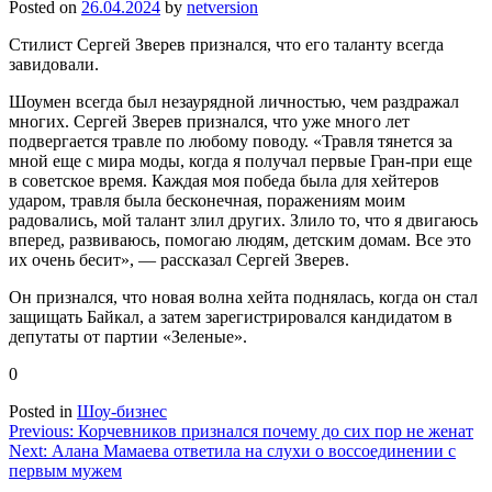
Posted on
26.04.2024
by
netversion
Стилист Сергей Зверев признался, что его таланту всегда
завидовали.
Шоумен всегда был незаурядной личностью, чем раздражал
многих. Сергей Зверев признался, что уже много лет
подвергается травле по любому поводу. «Травля тянется за
мной еще с мира моды, когда я получал первые Гран-при еще
в советское время. Каждая моя победа была для хейтеров
ударом, травля была бесконечная, поражениям моим
радовались, мой талант злил других. Злило то, что я двигаюсь
вперед, развиваюсь, помогаю людям, детским домам. Все это
их очень бесит», — рассказал Сергей Зверев.
Он признался, что новая волна хейта поднялась, когда он стал
защищать Байкал, а затем зарегистрировался кандидатом в
депутаты от партии «Зеленые».
0
Posted in
Шоу-бизнес
Навигация
Previous:
Корчевников признался почему до сих пор не женат
Next:
Алана Мамаева ответила на слухи о воссоединении с
по
первым мужем