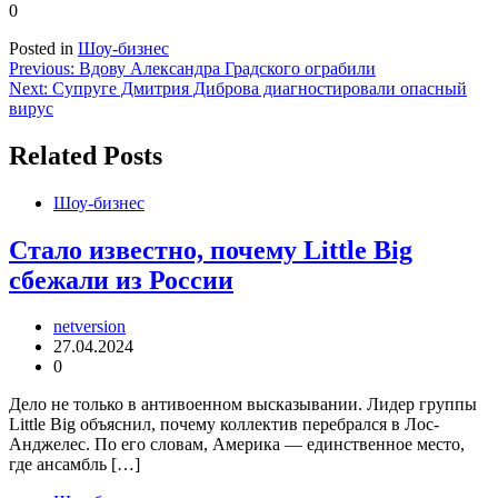
0
Posted in
Шоу-бизнес
Навигация
Previous:
Вдову Александра Градского ограбили
Next:
Супруге Дмитрия Диброва диагностировали опасный
по
вирус
записям
Related Posts
Шоу-бизнес
Стало известно, почему Little Big
сбежали из России
netversion
27.04.2024
0
Дело не только в антивоенном высказывании. Лидер группы
Little Big объяснил, почему коллектив перебрался в Лос-
Анджелес. По его словам, Америка — единственное место,
где ансамбль […]