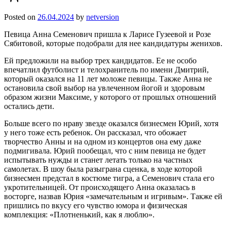
Posted on
26.04.2024
by
netversion
Певица Анна Семенович пришла к Ларисе Гузеевой и Розе
Сябитовой, которые подобрали для нее кандидатуры женихов.
Ей предложили на выбор трех кандидатов. Ее не особо
впечатлил футболист и телохранитель по имени Дмитрий,
который оказался на 11 лет моложе певицы. Также Анна не
остановила свой выбор на увлеченном йогой и здоровым
образом жизни Максиме, у которого от прошлых отношений
остались дети.
Больше всего по нраву звезде оказался бизнесмен Юрий, хотя
у него тоже есть ребенок. Он рассказал, что обожает
творчество Анны и на одном из концертов она ему даже
подмигивала. Юрий пообещал, что с ним певица не будет
испытывать нужды и станет летать только на частных
самолетах. В шоу была разыграна сценка, в ходе которой
бизнесмен предстал в костюме тигра, а Семенович стала его
укротительницей. От происходящего Анна оказалась в
восторге, назвав Юрия «замечательным и игривым». Также ей
пришлись по вкусу его чувство юмора и физическая
комплекция: «Плотненький, как я люблю».