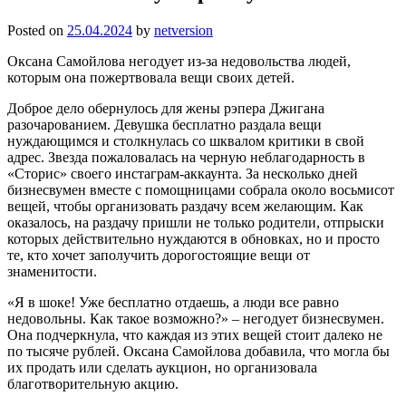
Posted on
25.04.2024
by
netversion
Оксана Самойлова негодует из-за недовольства людей,
которым она пожертвовала вещи своих детей.
Доброе дело обернулось для жены рэпера Джигана
разочарованием. Девушка бесплатно раздала вещи
нуждающимся и столкнулась со шквалом критики в свой
адрес. Звезда пожаловалась на черную неблагодарность в
«Сторис» своего инстаграм-аккаунта. За несколько дней
бизнесвумен вместе с помощницами собрала около восьмисот
вещей, чтобы организовать раздачу всем желающим. Как
оказалось, на раздачу пришли не только родители, отпрыски
которых действительно нуждаются в обновках, но и просто
те, кто хочет заполучить дорогостоящие вещи от
знаменитости.
«Я в шоке! Уже бесплатно отдаешь, а люди все равно
недовольны. Как такое возможно?» – негодует бизнесвумен.
Она подчеркнула, что каждая из этих вещей стоит далеко не
по тысяче рублей. Оксана Самойлова добавила, что могла бы
их продать или сделать аукцион, но организовала
благотворительную акцию.