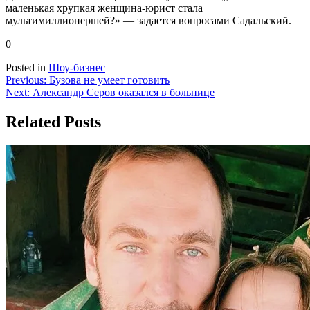
маленькая хрупкая женщина-юрист стала
мультимиллионершей?» — задается вопросами Садальский.
0
Posted in
Шоу-бизнес
Навигация
Previous:
Бузова не умеет готовить
Next:
Александр Серов оказался в больнице
по
записям
Related Posts