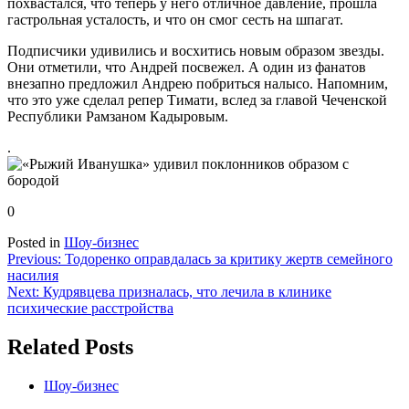
похвастался, что теперь у него отличное давление, прошла
гастрольная усталость, и что он смог сесть на шпагат.
Подписчики удивились и восхитись новым образом звезды.
Они отметили, что Андрей посвежел. А один из фанатов
внезапно предложил Андрею побриться налысо. Напомним,
что это уже сделал репер Тимати, вслед за главой Чеченской
Республики Рамзаном Кадыровым.
.
0
Posted in
Шоу-бизнес
Навигация
Previous:
Тодоренко оправдалась за критику жертв семейного
насилия
по
Next:
Кудрявцева призналась, что лечила в клинике
записям
психические расстройства
Related Posts
Шоу-бизнес