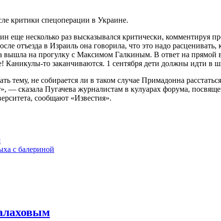
сле критики спецоперации в Украине.
лкин еще несколько раз высказывался критически, комментируя 
осле отъезда в Израиль она говорила, что это надо расценивать,
на вышла на прогулку с Максимом Галкиным. В ответ на прямой 
же! Каникулы-то заканчиваются. 1 сентября дети должны идти в ш
ать тему, не собирается ли в таком случае Примадонна расстатьс
т», — сказала Пугачева журналистам в кулуарах форума, посвящ
верситета, сообщают «Известия».
я
ыха с балериной
Малаховым