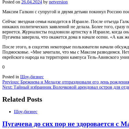
Posted on
26.04.2024
by
netversion
Максим Галкин с супругой и двумя детьми покинул Россию по
Сейчас звездная семья находится в Израиле. После отъезда Га
никаких политических заявлений не делала. Более того, сразу п
вернется. Журналисты подловили артистку в Израиле, когда о
Пугачева заверила, что окажется дома в начале осени. «А как 
После этого, в соцсетях некоторые пользователи начали обсужд
Подмосковье. «Мне зачитали, что мы с Максом разводимся. Не
еврейского народа на территории кампуса Тель-Авивского уни
0
Posted in
Шоу-бизнес
Навигация
Previous:
Брежнева и Меладзе отпраздновали его день рождени
Next:
Тайный избранник Волочковой арендовал остров для отд
по
записям
Related Posts
Шоу-бизнес
Пугачева до сих пор не здоровается с 