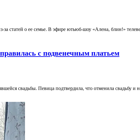
-за статей о ее семье. В эфире ютьюб-шоу «Алена, блин!» телев
справилась с подвенечным платьем
явшейся свадьбы. Певица подтвердила, что отменила свадьбу и н