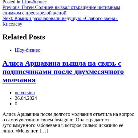
Posted in
Шоу-бизнес
Навигация
Previous:
Гоген Солнцев вызвал отвращение интимным
снимком с престарелой женой
по
Next:
Комики разочаровали ведущую «Слабого звена»
записям
Киселеву
Related Posts
Шоу-бизнес
Алиса Аршавина вышла на связь с
подписчиками после двухмесячного
молчания
netversion
26.04.2024
0
Алиса Аршавина после долгого молчания ответила на вопрос
о самочувствии в своем Instagram. Она страдает от
аутоиммунного заболевания, которое сильно исказило ее
лицо. «Меня нет, […]