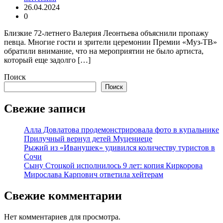
26.04.2024
0
Близкие 72-летнего Валерия Леонтьева объяснили пропажу
певца. Многие гости и зрители церемонии Премии «Муз-ТВ»
обратили внимание, что на мероприятии не было артиста,
который еще задолго […]
Поиск
Поиск
Свежие записи
Алла Довлатова продемонстрировала фото в купальнике
Прилучный вернул детей Муцениеце
Рыжий из «Иванушек» удивился количеству туристов в
Сочи
Сыну Стоцкой исполнилось 9 лет: копия Киркорова
Мирослава Карпович ответила хейтерам
Свежие комментарии
Нет комментариев для просмотра.