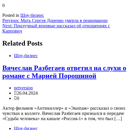
0
Posted in
Шоу-бизнес
Навигация
Previous:
Мать Сергея Доренко умерла в реанимации
Next:
Прилучный впервые рассказал об отношениях с
по
Карпович
записям
Related Posts
Шоу-бизнес
Вячеслав Разбегаев ответил на слухи о
романе с Марией Порошиной
netversion
26.04.2024
0
Актер фильмов «Антикиллер» и «Экипаж» рассказал о своих
чувствах к коллеге. Вячеслав Разбегаев признался в передаче
«Судьба человека» на канале «Россия-1» в том, что был […]
Шоу-бизнес