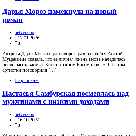
Дарья Мороз намекнула на новый
роман
netversion
17.01.2026
0
Актриса Дарья Мороз в разговоре с разводящейся Агатой
Муцениеце сказала, что ее личная жизнь вновь наладилась
после расставания с Константином Богомоловым. Об этом
артистки поговорили […]
Шоу-бизнес
Настасья Самбурская посмеялась над
мужчинами с низкими доходами
netversion
16.10.2024
0
33-летняя актриса и певица Настасья Самбурская заявила, что