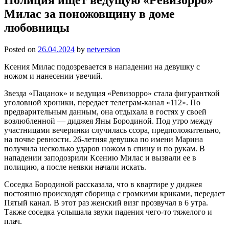
Милас за поножовщину в доме
любовницы
Posted on
26.04.2024
by
netversion
Ксения Милас подозревается в нападении на девушку с
ножом и нанесении увечий.
Звезда «Пацанок» и ведущая «Ревизорро» стала фигуранткой
уголовной хроники, передает телеграм-канал «112». По
предварительным данным, она отдыхала в гостях у своей
возлюбленной — диджея Яны Бородиной. Под утро между
участницами вечеринки случилась ссора, предположительно,
на почве ревности. 26-летняя девушка по имени Марина
получила несколько ударов ножом в спину и по рукам. В
нападении заподозрили Ксению Милас и вызвали ее в
полицию, а после неявки начали искать.
Соседка Бородиной рассказала, что в квартире у диджея
постоянно происходят сборища с громкими криками, передает
Пятый канал. В этот раз женский визг прозвучал в 6 утра.
Также соседка услышала звуки падения чего-то тяжелого и
плач.