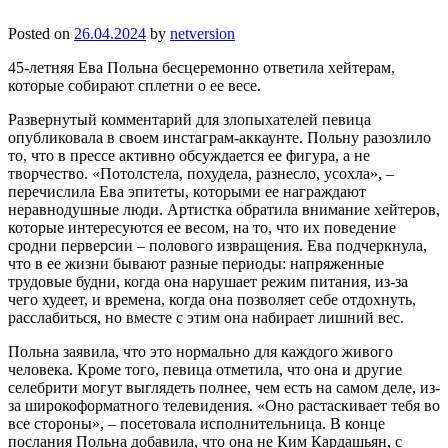
Posted on
26.04.2024
by
netversion
45-летняя Ева Польна бесцеремонно ответила хейтерам,
которые собирают сплетни о ее весе.
Развернутый комментарий для злопыхателей певица
опубликовала в своем инстаграм-аккаунте. Польну разозлило
то, что в прессе активно обсуждается ее фигура, а не
творчество. «Потолстела, похудела, разнесло, усохла», –
перечислила Ева эпитеты, которыми ее награждают
неравнодушные люди. Артистка обратила внимание хейтеров,
которые интересуются ее весом, на то, что их поведение
сродни перверсии – полового извращения. Ева подчеркнула,
что в ее жизни бывают разные периоды: напряженные
трудовые будни, когда она нарушает режим питания, из-за
чего худеет, и времена, когда она позволяет себе отдохнуть,
расслабиться, но вместе с этим она набирает лишний вес.
Польна заявила, что это нормально для каждого живого
человека. Кроме того, певица отметила, что она и другие
селебрити могут выглядеть полнее, чем есть на самом деле, из-
за широкоформатного телевидения. «Оно растаскивает тебя во
все стороны», – посетовала исполнительница. В конце
послания Польна добавила, что она не Ким Кардашьян, с