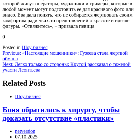
которой живут операторы, художники и гримеры, которые в
любой момент могут подготовить ее для красивого фото или
видео. Ева дала понять, что не собирается жертвовать своим
комфортом ради чьих-то представлений о красоте и идеале
фигуры. «Отвяжитесь», – призвала певица.
0
Posted in
Шоу-бизнес
Навигация
Previous:
«Настоящие мошенники»: Гузеева стала жертвой
обмана
по
Next:
Легко только со стороны: Крутой рассказал о тяжелой
записям
участи Леонтьева
Related Posts
Шоу-бизнес
Боня обратилась к хирургу, чтобы
доказать отсутствие «пластики»
netversion
07.10.2025