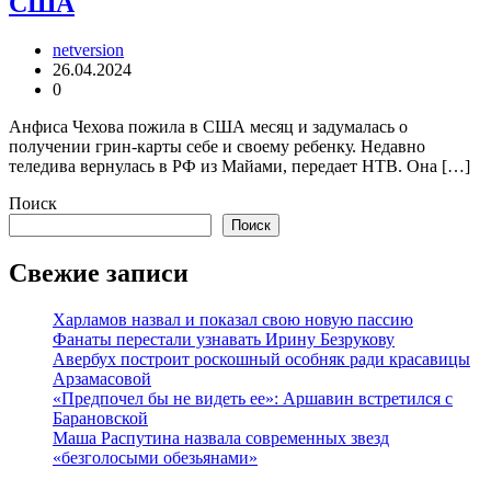
США
netversion
26.04.2024
0
Анфиса Чехова пожила в США месяц и задумалась о
получении грин-карты себе и своему ребенку. Недавно
теледива вернулась в РФ из Майами, передает НТВ. Она […]
Поиск
Поиск
Свежие записи
Харламов назвал и показал свою новую пассию
Фанаты перестали узнавать Ирину Безрукову
Авербух построит роскошный особняк ради красавицы
Арзамасовой
«Предпочел бы не видеть ее»: Аршавин встретился с
Барановской
Маша Распутина назвала современных звезд
«безголосыми обезьянами»