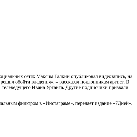
социальных сетях Максим Галкин опубликовал видеозапись, на
Я решил обойти владения», – рассказал поклонникам артист. В
а телеведущего Ивана Урганта. Другие подписчики призвали
иальным фильтром в «Инстаграме», передает издание «7Дней».