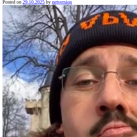
Posted on
29.10.2025
by
netversion