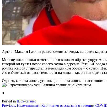
Артист Максим Галкин решил сменить имидж во время карант
Многие поклонники отметили, что в новом образе супруг Аллы
которой он гуляет возле своего замка в деревне Грязь. «Погода
ролике юморист предстал в неожиданном образе – с усами. Не
его избавиться от растительности на лица – так он выглядит ст
Однако, как оказалось, усы юмориста оказались ненастоящими
0
Posted in
Шоу-бизнес
Навигация
Previous:
Излечившаяся Куриленко рассказала о течении COVI