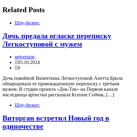
по
записям
Related Posts
Шоу-бизнес
Дочь предала огласке переписку
Легкоступовой с мужем
netversion
05.10.2024
0
Дочь покойной Валентины Легкоступовой Анетта Бриль
обнародовала ее провокационную переписку с третьим
мужем. В студии проекта «Док-Ток» на Первом канале
наследница артистки рассказала Ксении Собчак, […]
Шоу-бизнес
Виторган встретил Новый год в
одиночестве