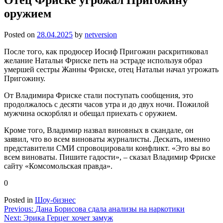
оружием
Posted on
28.04.2025
by
netversion
После того, как продюсер Иосиф Пригожин раскритиковал
желание Натальи Фриске петь на эстраде используя образ
умершей сестры Жанны Фриске, отец Натальи начал угрожать
Пригожину.
От Владимира Фриске стали поступать сообщения, это
продолжалось с десяти часов утра и до двух ночи. Пожилой
мужчина оскорблял и обещал приехать с оружием.
Кроме того, Владимир назвал виновных в скандале, он
заявил, что во всем виноваты журналисты. Дескать, именно
представители СМИ спровоцировали конфликт. «Это вы во
всем виноваты. Пишите гадости», – сказал Владимир Фриске
сайту «Комсомольская правда».
0
Posted in
Шоу-бизнес
Навигация
Previous:
Дана Борисова сдала анализы на наркотики
Next:
Эрика Герцег хочет замуж