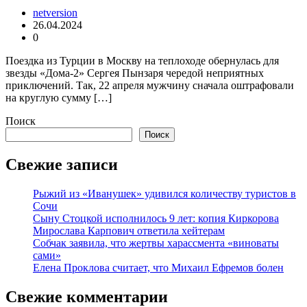
netversion
26.04.2024
0
Поездка из Турции в Москву на теплоходе обернулась для
звезды «Дома-2» Сергея Пынзаря чередой неприятных
приключений. Так, 22 апреля мужчину сначала оштрафовали
на круглую сумму […]
Поиск
Поиск
Свежие записи
Рыжий из «Иванушек» удивился количеству туристов в
Сочи
Сыну Стоцкой исполнилось 9 лет: копия Киркорова
Мирослава Карпович ответила хейтерам
Собчак заявила, что жертвы харассмента «виноваты
сами»
Елена Проклова считает, что Михаил Ефремов болен
Свежие комментарии