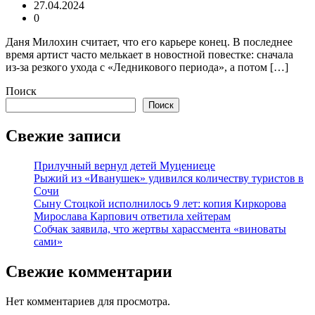
27.04.2024
0
Даня Милохин считает, что его карьере конец. В последнее
время артист часто мелькает в новостной повестке: сначала
из-за резкого ухода с «Ледникового периода», а потом […]
Поиск
Поиск
Свежие записи
Прилучный вернул детей Муцениеце
Рыжий из «Иванушек» удивился количеству туристов в
Сочи
Сыну Стоцкой исполнилось 9 лет: копия Киркорова
Мирослава Карпович ответила хейтерам
Собчак заявила, что жертвы харассмента «виноваты
сами»
Свежие комментарии
Нет комментариев для просмотра.