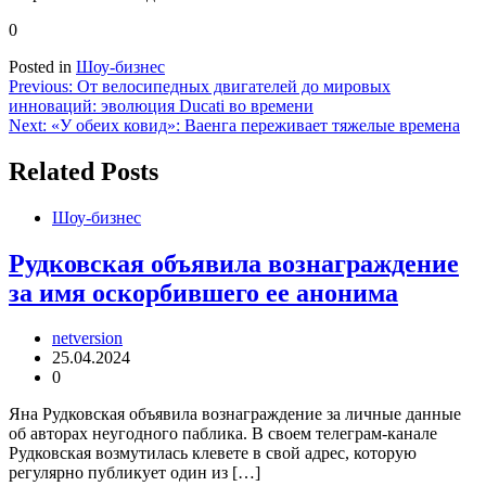
0
Posted in
Шоу-бизнес
Навигация
Previous:
От велосипедных двигателей до мировых
инноваций: эволюция Ducati во времени
по
Next:
«У обеих ковид»: Ваенга переживает тяжелые времена
записям
Related Posts
Шоу-бизнес
Рудковская объявила вознаграждение
за имя оскорбившего ее анонима
netversion
25.04.2024
0
Яна Рудковская объявила вознаграждение за личные данные
об авторах неугодного паблика. В своем телеграм-канале
Рудковская возмутилась клевете в свой адрес, которую
регулярно публикует один из […]