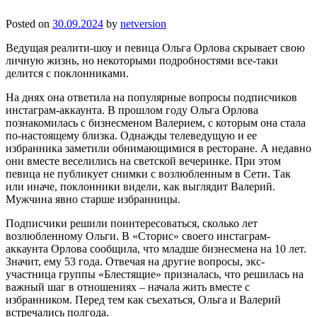
Posted on
30.09.2024
by
netversion
Ведущая реалити-шоу и певица Ольга Орлова скрывает свою
личную жизнь, но некоторыми подробностями все-таки
делится с поклонниками.
На днях она ответила на популярные вопросы подписчиков
инстаграм-аккаунта. В прошлом году Ольга Орлова
познакомилась с бизнесменом Валерием, с которым она стала
по-настоящему близка. Однажды телеведущую и ее
избранника заметили обнимающимися в ресторане. А недавно
они вместе веселились на светской вечеринке. При этом
певица не публикует снимки с возлюбленным в Сети. Так
или иначе, поклонники видели, как выглядит Валерий.
Мужчина явно старше избранницы.
Подписчики решили поинтересоваться, сколько лет
возлюбленному Ольги. В «Сторис» своего инстаграм-
аккаунта Орлова сообщила, что младше бизнесмена на 10 лет.
Значит, ему 53 года. Отвечая на другие вопросы, экс-
участница группы «Блестящие» призналась, что решилась на
важный шаг в отношениях – начала жить вместе с
избранником. Перед тем как съехаться, Ольга и Валерий
встречались полгода.