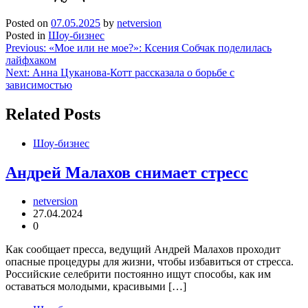
Posted on
07.05.2025
by
netversion
Posted in
Шоу-бизнес
Навигация
Previous:
«Мое или не мое?»: Ксения Собчак поделилась
лайфхаком
по
Next:
Анна Цуканова-Котт рассказала о борьбе с
записям
зависимостью
Related Posts
Шоу-бизнес
Андрей Малахов снимает стресс
netversion
27.04.2024
0
Как сообщает пресса, ведущий Андрей Малахов проходит
опасные процедуры для жизни, чтобы избавиться от стресса.
Российские селебрити постоянно ищут способы, как им
оставаться молодыми, красивыми […]