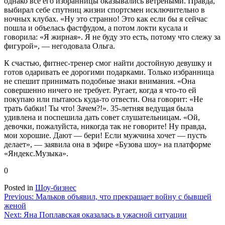
однако все его избранницы оказывались ветреными. Правда,
выбирал себе спутниц жизни спортсмен исключительно в
ночных клубах. «Ну это странно! Это как если бы я сейчас
пошла и объелась фастфудом, а потом локти кусала и
говорила: «Я жирная». Я не буду это есть, потому что слежу за
фигурой», — негодовала Ольга.
К счастью, фитнес-тренер смог найти достойную девушку и
готов одаривать ее дорогими подарками. Только избранница
не спешит принимать подобные знаки внимания. «Она
совершенно ничего не требует. Ругает, когда я что-то ей
покупаю или пытаюсь куда-то отвести. Она говорит: «Не
трать бабки! Ты что! Зачем?!». 35-летняя ведущая была
удивлена и поспешила дать совет слушательницам. «Ой,
девочки, пожалуйста, никогда так не говорите! Ну правда,
мои хорошие. Дают — бери! Если мужчина хочет — пусть
делает», — заявила она в эфире «Бузова шоу» на платформе
«Яндекс.Музыка».
0
Posted in
Шоу-бизнес
Навигация
Previous:
Мальков объявил, что прекращает войну с бывшей
женой
по
Next:
Яна Поплавская оказалась в ужасной ситуации