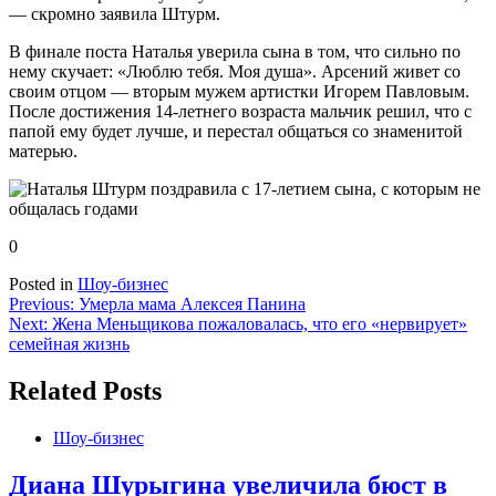
— скромно заявила Штурм.
В финале поста Наталья уверила сына в том, что сильно по
нему скучает: «Люблю тебя. Моя душа». Арсений живет со
своим отцом — вторым мужем артистки Игорем Павловым.
После достижения 14-летнего возраста мальчик решил, что с
папой ему будет лучше, и перестал общаться со знаменитой
матерью.
0
Posted in
Шоу-бизнес
Навигация
Previous:
Умерла мама Алексея Панина
Next:
Жена Меньщикова пожаловалась, что его «нервирует»
по
семейная жизнь
записям
Related Posts
Шоу-бизнес
Диана Шурыгина увеличила бюст в