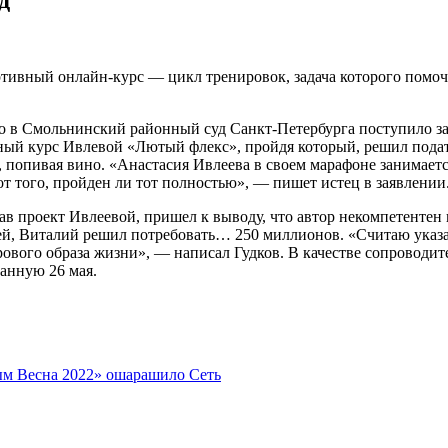
ртивный онлайн-курс — цикл тренировок, задача которого помоч
то в Смольнинский районный суд Санкт-Петербурга поступило з
ный курс Ивлевой «Лютый флекс», пройдя который, решил подать
т, попивая вино. «Анастасия Ивлеева в своем марафоне занимает
от того, пройден ли тот полностью», — пишет истец в заявлении
ав проект Ивлеевой, пришел к выводу, что автор некомпетентен
блей, Виталий решил потребовать… 250 миллионов. «Считаю ука
рового образа жизни», — написал Гудков. В качестве сопровод
ванную 26 мая.
ым Весна 2022» ошарашило Сеть