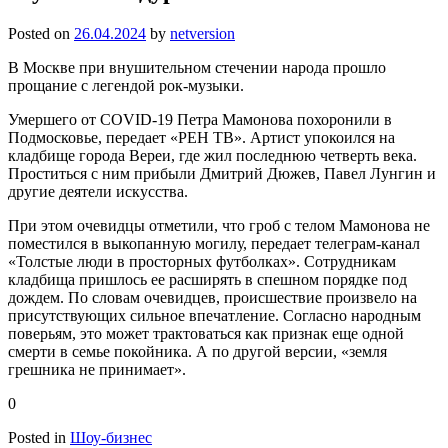
Posted on
26.04.2024
by
netversion
В Москве при внушительном стечении народа прошло
прощание с легендой рок-музыки.
Умершего от COVID-19 Петра Мамонова похоронили в
Подмосковье, передает «РЕН ТВ». Артист упокоился на
кладбище города Вереи, где жил последнюю четверть века.
Проститься с ним прибыли Дмитрий Дюжев, Павел Лунгин и
другие деятели искусства.
При этом очевидцы отметили, что гроб с телом Мамонова не
поместился в выкопанную могилу, передает телеграм-канал
«Толстые люди в просторных футболках». Сотрудникам
кладбища пришлось ее расширять в спешном порядке под
дождем. По словам очевидцев, происшествие произвело на
присутствующих сильное впечатление. Согласно народным
поверьям, это может трактоваться как признак еще одной
смерти в семье покойника. А по другой версии, «земля
грешника не принимает».
0
Posted in
Шоу-бизнес