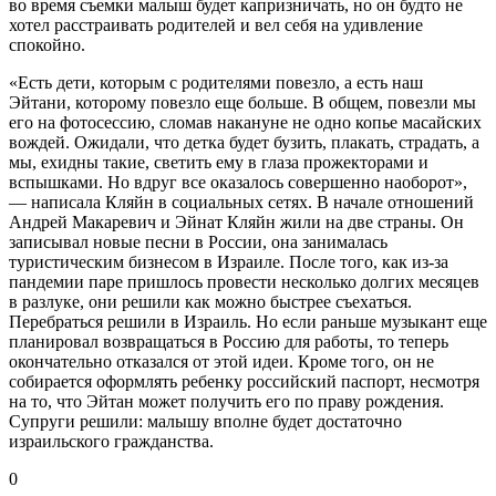
во время съемки малыш будет капризничать, но он будто не
хотел расстраивать родителей и вел себя на удивление
спокойно.
«Есть дети, которым с родителями повезло, а есть наш
Эйтани, которому повезло еще больше. В общем, повезли мы
его на фотосессию, сломав накануне не одно копье масайских
вождей. Ожидали, что детка будет бузить, плакать, страдать, а
мы, ехидны такие, светить ему в глаза прожекторами и
вспышками. Но вдруг все оказалось совершенно наоборот»,
— написала Кляйн в социальных сетях. В начале отношений
Андрей Макаревич и Эйнат Кляйн жили на две страны. Он
записывал новые песни в России, она занималась
туристическим бизнесом в Израиле. После того, как из-за
пандемии паре пришлось провести несколько долгих месяцев
в разлуке, они решили как можно быстрее съехаться.
Перебраться решили в Израиль. Но если раньше музыкант еще
планировал возвращаться в Россию для работы, то теперь
окончательно отказался от этой идеи. Кроме того, он не
собирается оформлять ребенку российский паспорт, несмотря
на то, что Эйтан может получить его по праву рождения.
Супруги решили: малышу вполне будет достаточно
израильского гражданства.
0