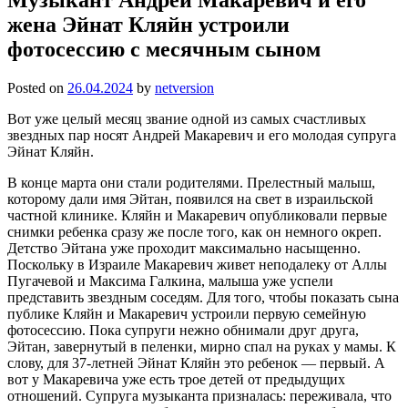
жена Эйнат Кляйн устроили
фотосессию с месячным сыном
Posted on
26.04.2024
by
netversion
Вот уже целый месяц звание одной из самых счастливых
звездных пар носят Андрей Макаревич и его молодая супруга
Эйнат Кляйн.
В конце марта они стали родителями. Прелестный малыш,
которому дали имя Эйтан, появился на свет в израильской
частной клинике. Кляйн и Макаревич опубликовали первые
снимки ребенка сразу же после того, как он немного окреп.
Детство Эйтана уже проходит максимально насыщенно.
Поскольку в Израиле Макаревич живет неподалеку от Аллы
Пугачевой и Максима Галкина, малыша уже успели
представить звездным соседям. Для того, чтобы показать сына
публике Кляйн и Макаревич устроили первую семейную
фотосессию. Пока супруги нежно обнимали друг друга,
Эйтан, завернутый в пеленки, мирно спал на руках у мамы. К
слову, для 37-летней Эйнат Кляйн это ребенок — первый. А
вот у Макаревича уже есть трое детей от предыдущих
отношений. Супруга музыканта призналась: переживала, что