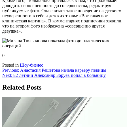
Кроме того, Тюльпанова призналась в том, что продолжает
доводить свою внешность до совершенства, редактируя
публикуемые фото. Она считает такое поведение следствием
неуверенности в себе и детских травм: «Вот такая вот
клиническая картина». В комментариях подписчики заявили,
что на втором фото изображена «совершенно другая
девушка».
0
Posted in
Шоу-бизнес
Навигация
Previous:
Анастасия Решетова начала карьеру певицы
Next:
82-летний Александр Збруев попал в больницу
по
записям
Related Posts