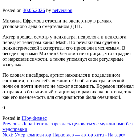
Posted on
30.05.2026
by
netversion
Михаила Ефремова отвезли на экспертизу в рамках
уголовного дела о смертельном ДТП.
Актер прошел осмотр у психиатра, невролога и психолога,
передает телеграм-канал Mash. По результатам судебно-
психиатрической экспертизы его признали вменяемым. В
беседе с врачами Михаил Олегович не отрицал, что страдает
от наркозависимости, а также упомянул свои регулярные
«загулы».
По словам инсайдера, артист находился в подавленном
состоянии, но вел себя вежливо. О событиях трагической
ночи он почти ничего не может вспомнить. Ефремов избежал
отправки в больничный стационар в рамках экспертизы, так
как его вменяемость для специалистов была очевидной.
0
Posted in
Шоу-бизнес
Навигация
Previous:
Лена Ленина зареклась целоваться с мужчинами без
медсправки
по
Next:
Умер композитор Парастаев — автор хита «На заре»