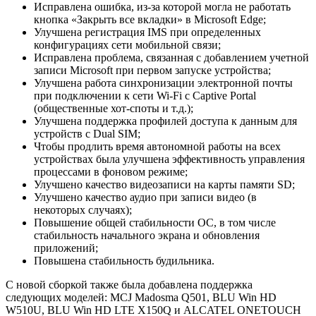
Исправлена ошибка, из-за которой могла не работать
кнопка «Закрыть все вкладки» в Microsoft Edge;
Улучшена регистрация IMS при определенных
конфигурациях сети мобильной связи;
Исправлена проблема, связанная с добавлением учетной
записи Microsoft при первом запуске устройства;
Улучшена работа синхронизации электронной почты
при подключении к сети Wi-Fi с Captive Portal
(общественные хот-споты и т.д.);
Улучшена поддержка профилей доступа к данным для
устройств с Dual SIM;
Чтобы продлить время автономной работы на всех
устройствах была улучшена эффективность управления
процессами в фоновом режиме;
Улучшено качество видеозаписи на карты памяти SD;
Улучшено качество аудио при записи видео (в
некоторых случаях);
Повышение общей стабильности ОС, в том числе
стабильность начального экрана и обновления
приложений;
Повышена стабильность будильника.
С новой сборкой также была добавлена поддержка
следующих моделей: MCJ Madosma Q501, BLU Win HD
W510U, BLU Win HD LTE X150Q и ALCATEL ONETOUCH