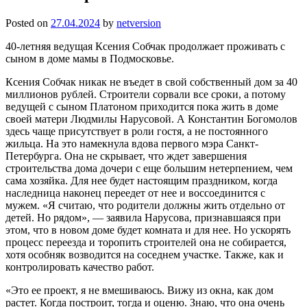
Posted on
27.04.2024
by
netversion
40-летняя ведущая Ксения Собчак продолжает проживать с
сыном в доме мамы в Подмосковье.
Ксения Собчак никак не въедет в свой собственный дом за 40
миллионов рублей. Строители сорвали все сроки, а потому
ведущей с сыном Платоном приходится пока жить в доме
своей матери Людмилы Нарусовой. А Константин Богомолов
здесь чаще присутствует в роли гостя, а не постоянного
жильца. На это намекнула вдова первого мэра Санкт-
Петербурга. Она не скрывает, что ждет завершения
строительства дома дочери с еще большим нетерпением, чем
сама хозяйка. Для нее будет настоящим праздником, когда
наследница наконец переедет от нее и воссоединится с
мужем. «Я считаю, что родители должны жить отдельно от
детей. Но рядом», — заявила Нарусова, признавшаяся при
этом, что в новом доме будет комната и для нее. Но ускорять
процесс переезда и торопить строителей она не собирается,
хотя особняк возводится на соседнем участке. Также, как и
контролировать качество работ.
«Это ее проект, я не вмешиваюсь. Вижу из окна, как дом
растет. Когда построит, тогда и оценю. Знаю, что она очень