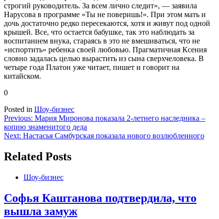
строгий руководитель. За всем лично следит», — заявила
Нарусова в программе «Ты не поверишь!». При этом мать и
дочь достаточно редко пересекаются, хотя и живут под одной
крышей. Все, что остается бабушке, так это наблюдать за
воспитанием внука, стараясь в это не вмешиваться, что не
«испортить» ребенка своей любовью. Прагматичная Ксения
словно задалась целью вырастить из сына сверхчеловека. В
четыре года Платон уже читает, пишет и говорит на
китайском.
0
Posted in
Шоу-бизнес
Навигация
Previous:
Мария Миронова показала 2-летнего наследника –
копию знаменитого деда
по
Next:
Настасья Самбурская показала нового возлюбленного
записям
Related Posts
Шоу-бизнес
Софья Каштанова подтвердила, что
вышла замуж