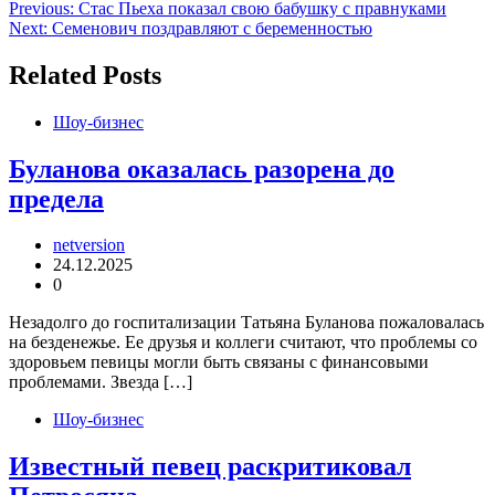
Навигация
Previous:
Стас Пьеха показал свою бабушку с правнуками
Next:
Семенович поздравляют с беременностью
по
записям
Related Posts
Шоу-бизнес
Буланова оказалась разорена до
предела
netversion
24.12.2025
0
Незадолго до госпитализации Татьяна Буланова пожаловалась
на безденежье. Ее друзья и коллеги считают, что проблемы со
здоровьем певицы могли быть связаны с финансовыми
проблемами. Звезда […]
Шоу-бизнес
Известный певец раскритиковал