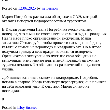
Posted on
12.06.2025
by
netversion
Мария Погребняк рассказала об отдыхе в ОАЭ, который
оказался испорчен недобросовестным турагентом.
В Инстаграме жена Павла Погребняка эмоционально
поведала, что семья не смогла весело отметить день рождения
Павла из-за плохо организованной экскурсии. Маша
заплатила 70 тыс. руб., чтобы провести насыщенный день,
катаясь с семьей на верблюдах и квадроциклах. Но в итоге
получила травму, а весь праздник оказался испорчен.
Организаторы экскурсии по пустыне свои обещания не
выполнили: измученные длительной поездкой на джипах
туристы остались без обещанных развлечений и вкусного
ужина.
Добившись катания с сыном на квадроцикле, Погребняк
попала в аварию. Когда транспорт перевернулся, она приняла
на себя основной удар. К счастью, Мария сильно не
пострадала.
0
Posted in
Шоу-бизнес