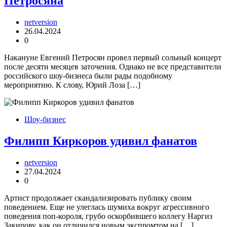
Петросяна
netversion
26.04.2024
0
Накануне Евгений Петросян провел первый сольный концерт
после десяти месяцев заточения. Однако не все представители
российского шоу-бизнеса были рады подобному
мероприятию. К слову, Юрий Лоза […]
Шоу-бизнес
Филипп Киркоров удивил фанатов
netversion
27.04.2024
0
Артист продолжает скандализировать публику своим
поведением. Еще не улеглась шумиха вокруг агрессивного
поведения поп-короля, грубо оскорбившего коллегу Наргиз
Закирову, как он отличился новым экспромтом на […]