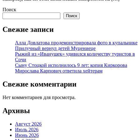
Поиск
Поиск
Свежие записи
Алла Довлатова продемонстрировала фото в купальнике
Прилучный вернул детей Муцениеце
Рыжий из «Иванушек» удивился количеству туристов в
Сочи
Сыну Стоцкой исполнилось 9 лет: копия Киркорова
Мирослава Карпович ответила хейтерам
Свежие комментарии
Нет комментариев для просмотра.
Архивы
Август 2026
Июль 2026
Июнь 2026