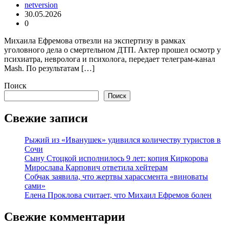
netversion
30.05.2026
0
Михаила Ефремова отвезли на экспертизу в рамках
уголовного дела о смертельном ДТП. Актер прошел осмотр у
психиатра, невролога и психолога, передает телеграм-канал
Mash. По результатам […]
Поиск
Поиск
Свежие записи
Рыжий из «Иванушек» удивился количеству туристов в
Сочи
Сыну Стоцкой исполнилось 9 лет: копия Киркорова
Мирослава Карпович ответила хейтерам
Собчак заявила, что жертвы харассмента «виноваты
сами»
Елена Проклова считает, что Михаил Ефремов болен
Свежие комментарии