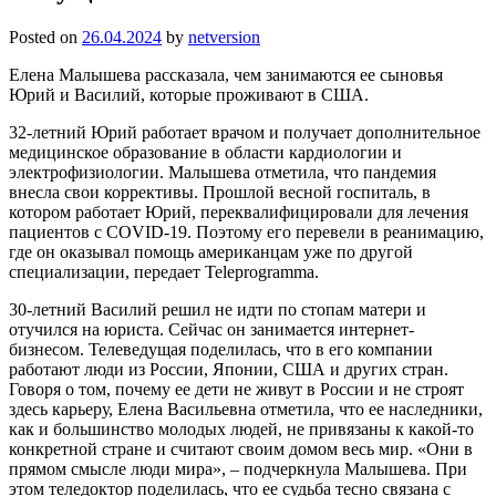
Posted on
26.04.2024
by
netversion
Елена Малышева рассказала, чем занимаются ее сыновья
Юрий и Василий, которые проживают в США.
32-летний Юрий работает врачом и получает дополнительное
медицинское образование в области кардиологии и
электрофизиологии. Малышева отметила, что пандемия
внесла свои коррективы. Прошлой весной госпиталь, в
котором работает Юрий, переквалифицировали для лечения
пациентов с COVID-19. Поэтому его перевели в реанимацию,
где он оказывал помощь американцам уже по другой
специализации, передает Teleprogramma.
30-летний Василий решил не идти по стопам матери и
отучился на юриста. Сейчас он занимается интернет-
бизнесом. Телеведущая поделилась, что в его компании
работают люди из России, Японии, США и других стран.
Говоря о том, почему ее дети не живут в России и не строят
здесь карьеру, Елена Васильевна отметила, что ее наследники,
как и большинство молодых людей, не привязаны к какой-то
конкретной стране и считают своим домом весь мир. «Они в
прямом смысле люди мира», – подчеркнула Малышева. При
этом теледоктор поделилась, что ее судьба тесно связана с