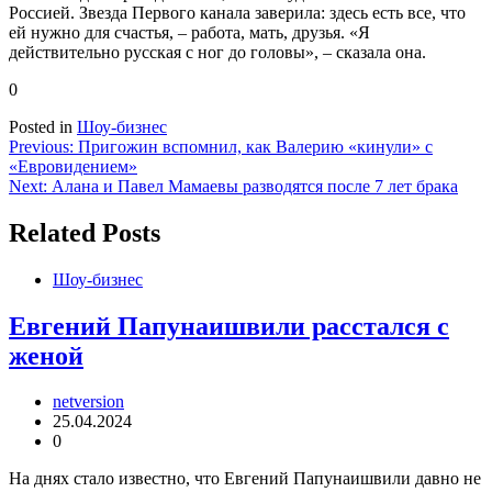
Россией. Звезда Первого канала заверила: здесь есть все, что
ей нужно для счастья, – работа, мать, друзья. «Я
действительно русская с ног до головы», – сказала она.
0
Posted in
Шоу-бизнес
Навигация
Previous:
Пригожин вспомнил, как Валерию «кинули» с
«Евровидением»
по
Next:
Алана и Павел Мамаевы разводятся после 7 лет брака
записям
Related Posts
Шоу-бизнес
Евгений Папунаишвили расстался с
женой
netversion
25.04.2024
0
На днях стало известно, что Евгений Папунаишвили давно не