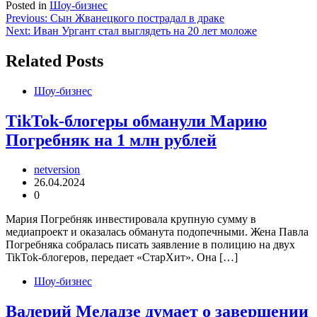
Posted in
Шоу-бизнес
Навигация
Previous:
Сын Жванецкого пострадал в драке
Next:
Иван Ургант стал выглядеть на 20 лет моложе
по
записям
Related Posts
Шоу-бизнес
TikTok-блогеры обманули Марию
Погребняк на 1 млн рублей
netversion
26.04.2024
0
Мария Погребняк инвестировала крупную сумму в
медиапроект и оказалась обманута подопечными. Жена Павла
Погребняка собралась писать заявление в полицию на двух
TikTok-блогеров, передает «СтарХит». Она […]
Шоу-бизнес
Валерий Меладзе думает о завершении