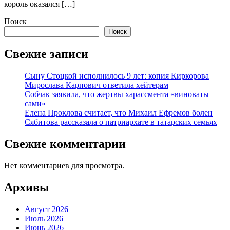
король оказался […]
Поиск
Поиск
Свежие записи
Сыну Стоцкой исполнилось 9 лет: копия Киркорова
Мирослава Карпович ответила хейтерам
Собчак заявила, что жертвы харассмента «виноваты
сами»
Елена Проклова считает, что Михаил Ефремов болен
Сябитова рассказала о патриархате в татарских семьях
Свежие комментарии
Нет комментариев для просмотра.
Архивы
Август 2026
Июль 2026
Июнь 2026