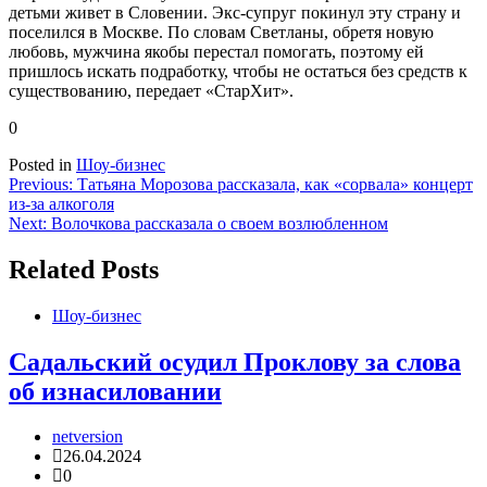
детьми живет в Словении. Экс-супруг покинул эту страну и
поселился в Москве. По словам Светланы, обретя новую
любовь, мужчина якобы перестал помогать, поэтому ей
пришлось искать подработку, чтобы не остаться без средств к
существованию, передает «СтарХит».
0
Posted in
Шоу-бизнес
Навигация
Previous:
Татьяна Морозова рассказала, как «сорвала» концерт
из-за алкоголя
по
Next:
Волочкова рассказала о своем возлюбленном
записям
Related Posts
Шоу-бизнес
Садальский осудил Проклову за слова
об изнасиловании
netversion
26.04.2024
0