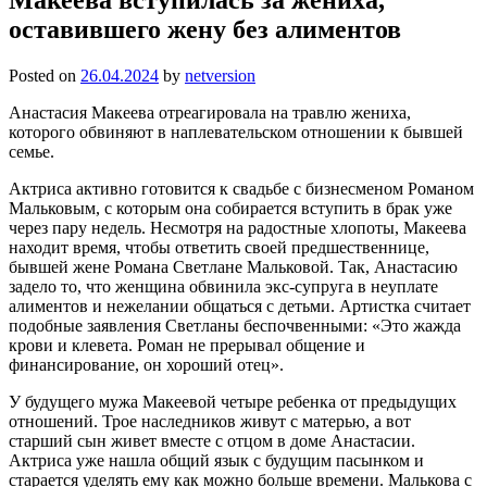
оставившего жену без алиментов
Posted on
26.04.2024
by
netversion
Анастасия Макеева отреагировала на травлю жениха,
которого обвиняют в наплевательском отношении к бывшей
семье.
Актриса активно готовится к свадьбе с бизнесменом Романом
Мальковым, с которым она собирается вступить в брак уже
через пару недель. Несмотря на радостные хлопоты, Макеева
находит время, чтобы ответить своей предшественнице,
бывшей жене Романа Светлане Мальковой. Так, Анастасию
задело то, что женщина обвинила экс-супруга в неуплате
алиментов и нежелании общаться с детьми. Артистка считает
подобные заявления Светланы беспочвенными: «Это жажда
крови и клевета. Роман не прерывал общение и
финансирование, он хороший отец».
У будущего мужа Макеевой четыре ребенка от предыдущих
отношений. Трое наследников живут с матерью, а вот
старший сын живет вместе с отцом в доме Анастасии.
Актриса уже нашла общий язык с будущим пасынком и
старается уделять ему как можно больше времени. Малькова с