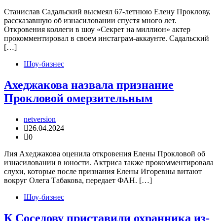
Станислав Садальский высмеял 67-летнюю Елену Проклову,
рассказавшую об изнасиловании спустя много лет.
Откровения коллеги в шоу «Секрет на миллион» актер
прокомментировал в своем инстаграм-аккаунте. Садальский
[…]
Шоу-бизнес
Ахеджакова назвала признание
Прокловой омерзительным
netversion
26.04.2024
0
Лия Ахеджакова оценила откровения Елены Прокловой об
изнасиловании в юности. Актриса также прокомментировала
слухи, которые после признания Елены Игоревны витают
вокруг Олега Табакова, передает ФАН. […]
Шоу-бизнес
К Соседову приставили охранника из-