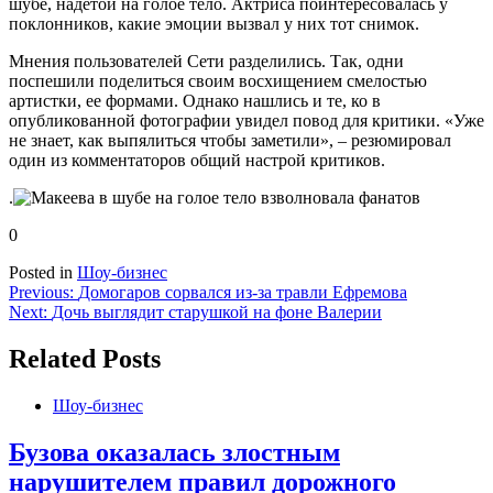
шубе, надетой на голое тело. Актриса поинтересовалась у
поклонников, какие эмоции вызвал у них тот снимок.
Мнения пользователей Сети разделились. Так, одни
поспешили поделиться своим восхищением смелостью
артистки, ее формами. Однако нашлись и те, ко в
опубликованной фотографии увидел повод для критики. «Уже
не знает, как выпялиться чтобы заметили», – резюмировал
один из комментаторов общий настрой критиков.
.
0
Posted in
Шоу-бизнес
Навигация
Previous:
Домогаров сорвался из-за травли Ефремова
Next:
Дочь выглядит старушкой на фоне Валерии
по
записям
Related Posts
Шоу-бизнес
Бузова оказалась злостным
нарушителем правил дорожного