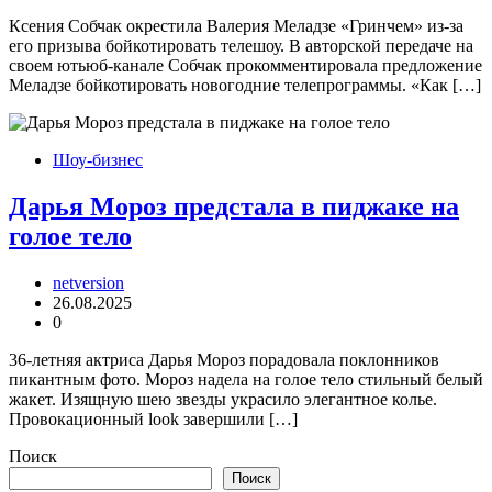
Ксения Собчак окрестила Валерия Меладзе «Гринчем» из-за
его призыва бойкотировать телешоу. В авторской передаче на
своем ютьюб-канале Собчак прокомментировала предложение
Меладзе бойкотировать новогодние телепрограммы. «Как […]
Шоу-бизнес
Дарья Мороз предстала в пиджаке на
голое тело
netversion
26.08.2025
0
36-летняя актриса Дарья Мороз порадовала поклонников
пикантным фото. Мороз надела на голое тело стильный белый
жакет. Изящную шею звезды украсило элегантное колье.
Провокационный look завершили […]
Поиск
Поиск