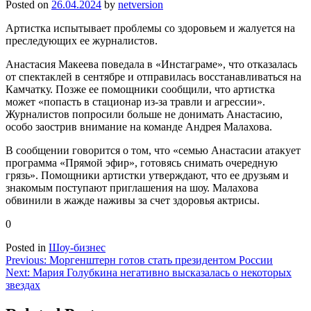
Posted on
26.04.2024
by
netversion
Артистка испытывает проблемы со здоровьем и жалуется на
преследующих ее журналистов.
Анастасия Макеева поведала в «Инстаграме», что отказалась
от спектаклей в сентябре и отправилась восстанавливаться на
Камчатку. Позже ее помощники сообщили, что артистка
может «попасть в стационар из-за травли и агрессии».
Журналистов попросили больше не донимать Анастасию,
особо заострив внимание на команде Андрея Малахова.
В сообщении говорится о том, что «семью Анастасии атакует
программа «Прямой эфир», готовясь снимать очередную
грязь». Помощники артистки утверждают, что ее друзьям и
знакомым поступают приглашения на шоу. Малахова
обвинили в жажде наживы за счет здоровья актрисы.
0
Posted in
Шоу-бизнес
Навигация
Previous:
Моргенштерн готов стать президентом России
Next:
Мария Голубкина негативно высказалась о некоторых
по
звездах
записям