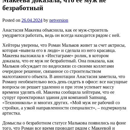
безработный
Posted on
26.04.2024
by
netversion
Анастасия Макеева объяснила, как ее муж-строитель
умудряется работать, ведь он всегда находится рядом с ней.
Хейтеры уверены, что Роман Мальков живет за счет актрисы,
которая «вывела его в люди» и сделала из него красавца.
Макеева выложила в «Инстаграме» ролик, в котором
доказала, что ее муж не безработный. Она показала, как
Мальков обсуждает по видеосвязи со своими коллегами
очередное решение, связанное со строительством
малоэтажного объекта. В аннотации Анастасия заметила, что
Роману необязательно весь день сидеть в офисе: все насущные
вопросы он решает удаленно и при этом успевает массу
времени уделять ей. Макеева сообщила хейтерам, что ее
супруг проектировал здания для компаний Samsung,
«Технониколь» и многих других. «Мой муж не рабочий со
стройки, а узкой направленности специалист», – подчеркнула
артистка.
Домыслы о безработном статусе Малькова появились на фоне
того, что Роман все время проводит рядом с Макеевой и