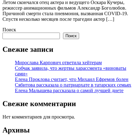
Летом скончался отец актера и ведущего Оскара Кучеры,
режиссер анимационных фильмов Александр Боголюбов.
Причиной смерти стала пневмония, вызванная COVID-19.
Спустя несколько месяцев после трагедии актер […]
Поиск
Поиск
Свежие записи
Мирослава Карпович ответила хейтерам
Собчак заявила, что жертвы харассмента «виноваты
сами»
Елена Проклова считает, что Михаил Ефремов болен
Сябитова рассказала о патриархате в татарских семьях
Елена Малышева рассказала о самой лучшей диете
Свежие комментарии
Нет комментариев для просмотра.
Архивы