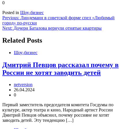
0
Posted in
Шоу-бизнес
Навигация
Previous:
Линдеманн в советской форме спел «Любимый
город» по-русски
по
Next:
Дочери Баталова вернули отнятые квартиры
записям
Related Posts
Шоу-бизнес
Дмитрий Певцов рассказал почему в
России не хотят заводить детей
netversion
26.04.2024
0
Первый заместитель председателя комитета Госдумы по
культуре, актер театра и кино, Народный артист России
Дмитрий Певцов объяснил, почему россияне не хотят
заводить детей. Эту тенденцию […]