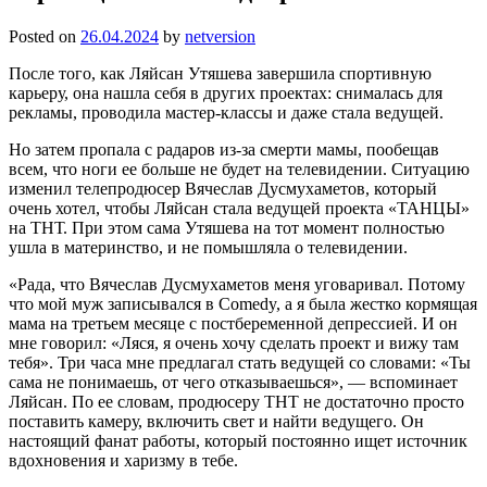
Posted on
26.04.2024
by
netversion
После того, как Ляйсан Утяшева завершила спортивную
карьеру, она нашла себя в других проектах: снималась для
рекламы, проводила мастер-классы и даже стала ведущей.
Но затем пропала с радаров из-за смерти мамы, пообещав
всем, что ноги ее больше не будет на телевидении. Ситуацию
изменил телепродюсер Вячеслав Дусмухаметов, который
очень хотел, чтобы Ляйсан стала ведущей проекта «ТАНЦЫ»
на ТНТ. При этом сама Утяшева на тот момент полностью
ушла в материнство, и не помышляла о телевидении.
«Рада, что Вячеслав Дусмухаметов меня уговаривал. Потому
что мой муж записывался в Comedy, а я была жестко кормящая
мама на третьем месяце с постбеременной депрессией. И он
мне говорил: «Ляся, я очень хочу сделать проект и вижу там
тебя». Три часа мне предлагал стать ведущей со словами: «Ты
сама не понимаешь, от чего отказываешься», — вспоминает
Ляйсан. По ее словам, продюсеру ТНТ не достаточно просто
поставить камеру, включить свет и найти ведущего. Он
настоящий фанат работы, который постоянно ищет источник
вдохновения и харизму в тебе.