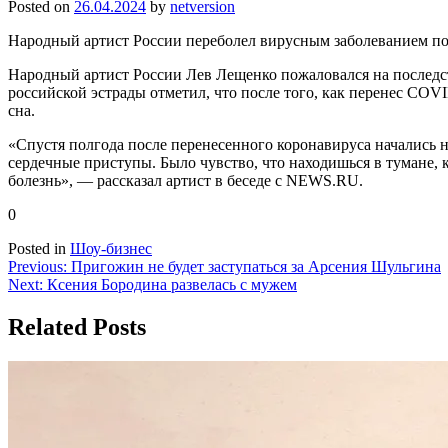
Posted on
26.04.2024
by
netversion
Народный артист России переболел вирусным заболеванием пол
Народный артист России Лев Лещенко пожаловался на последств
российской эстрады отметил, что после того, как перенес COVI
сна.
«Спустя полгода после перенесенного коронавируса начались н
сердечные приступы. Было чувство, что находишься в тумане, к
болезнь», — рассказал артист в беседе с NEWS.RU.
0
Posted in
Шоу-бизнес
Навигация
Previous:
Пригожин не будет заступаться за Арсения Шульгина
Next:
Ксения Бородина развелась с мужем
по
записям
Related Posts