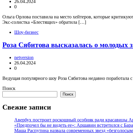
26.04.2024
0
Ольга Орлова поставила на место хейтеров, которые критикую
Экс-солистка «Блестящих» обратила […]
Шоу-бизнес
Роза Сябитова высказалась о молодых з
netversion
26.04.2024
0
Ведущая популярного шоу Роза Сябитова недавно поработала с 
Поиск
Поиск
Свежие записи
Авербух построит роскошный особняк ради красавицы А
«Предпочел бы не видеть ее»: Аршавин встретился с Бар
Маша Распутина назвала современных звезд «безголосым