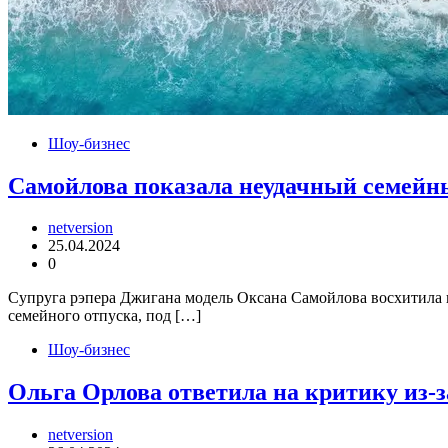
Шоу-бизнес
Самойлова показала неудачный семейн
netversion
25.04.2024
0
Супруга рэпера Джигана модель Оксана Самойлова восхитила 
семейного отпуска, под […]
Шоу-бизнес
Ольга Орлова ответила на критику из-
netversion