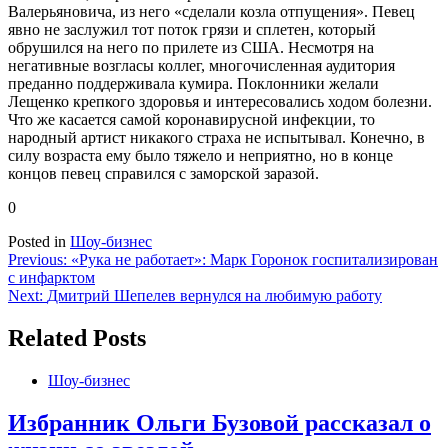
Валерьяновича, из него «сделали козла отпущения». Певец
явно не заслужил тот поток грязи и сплетен, который
обрушился на него по прилете из США. Несмотря на
негативные возгласы коллег, многочисленная аудитория
преданно поддерживала кумира. Поклонники желали
Лещенко крепкого здоровья и интересовались ходом болезни.
Что же касается самой коронавирусной инфекции, то
народный артист никакого страха не испытывал. Конечно, в
силу возраста ему было тяжело и неприятно, но в конце
концов певец справился с заморской заразой.
0
Posted in
Шоу-бизнес
Навигация
Previous:
«Рука не работает»: Марк Горонок госпитализирован
с инфарктом
по
Next:
Дмитрий Шепелев вернулся на любимую работу
записям
Related Posts
Шоу-бизнес
Избранник Ольги Бузовой рассказал о