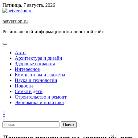
Skip
Пятница, 7 августа, 2026
to
content
netversion.ru
Региональный информационно-новостной сайт
Авто
Архитектура и дизайн
Здоровье и красота
Интересное
Компьютеры и гаджеты
Наука и технологии
Новости
Семья и дети
Строительство и ремонт
Экономика и политика
Найти:
Лещенко покусился на «поганый» рот