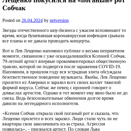
Собчак
Posted on
26.04.2024
by
netversion
Звезды отечественного шоу-бизнеса с ужасом вспоминают то
время, когда бушевавшая коронавирусная инфекция срывала
все планы и не давала проводить концерты.
Вот и Лев Лещенко напомнил публике о весьма неприятном
моменте, связанном с уже оскандалившейся Ксенией Собчак.
79-летний артист впервые прокомментировал общественную
травлю, которой он подвергся после заражения COVID-19.
Напомним, в прошлом году вся эстрадная элита обсуждала
безответственное поведение музыканта. Якобы, Лев Лещенко
прилетел из Америки и заразил всех своих коллег тяжелой
формой вируса. Сейчас же певец с иронией говорит о
домыслах артистов. Однако в тот момент ему явно было не до
смеха. Ведь безосновательные обвинения долгое время
давили на легендарного исполнителя.
«Ксения Собчак открыла свой поганый рот и сказала, что
Лещенко прилетел и всех заразил. Люди стали чуть ли не
квартиры свои заколачивать из-за страха. Агрессия
появилась», – признался артист. По словам Льва