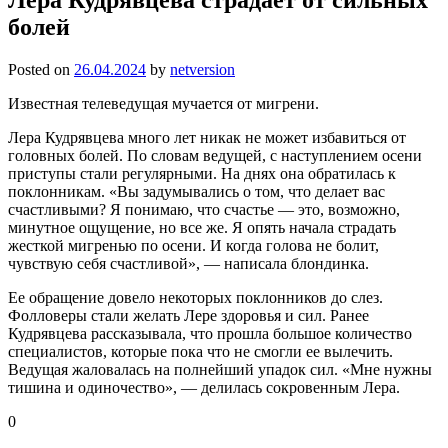
болей
Posted on
26.04.2024
by
netversion
Известная телеведущая мучается от мигрени.
Лера Кудрявцева много лет никак не может избавиться от
головных болей. По словам ведущей, с наступлением осени
приступы стали регулярными. На днях она обратилась к
поклонникам. «Вы задумывались о том, что делает вас
счастливыми? Я понимаю, что счастье — это, возможно,
минутное ощущение, но все же. Я опять начала страдать
жесткой мигренью по осени. И когда голова не болит,
чувствую себя счастливой», — написала блондинка.
Ее обращение довело некоторых поклонников до слез.
Фолловеры стали желать Лере здоровья и сил. Ранее
Кудрявцева рассказывала, что прошла большое количество
специалистов, которые пока что не смогли ее вылечить.
Ведущая жаловалась на полнейший упадок сил. «Мне нужны
тишина и одиночество», — делилась сокровенным Лера.
0