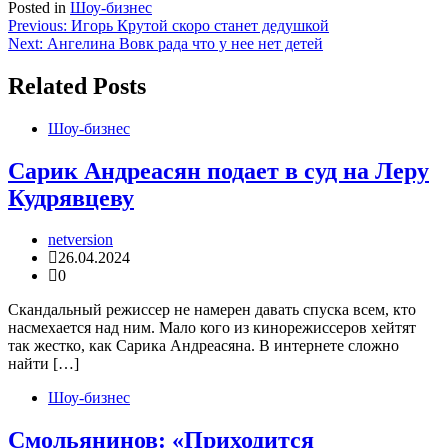
Posted in
Шоу-бизнес
Навигация
Previous:
Игорь Крутой скоро станет дедушкой
Next:
Ангелина Вовк рада что у нее нет детей
по
записям
Related Posts
Шоу-бизнес
Сарик Андреасян подает в суд на Леру
Кудрявцеву
netversion
26.04.2024
0
Скандальный режиссер не намерен давать спуска всем, кто
насмехается над ним. Мало кого из кинорежиссеров хейтят
так жестко, как Сарика Андреасяна. В интернете сложно
найти […]
Шоу-бизнес
Смольянинов: «Приходится