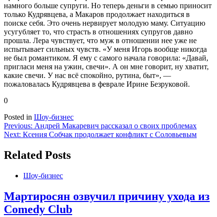
намного больше супруги. Но теперь деньги в семью приносит
только Кудрявцева, а Макаров продолжает находиться в
поиске себя. Это очень нервирует молодую маму. Ситуацию
усугубляет то, что страсть в отношениях супругов давно
прошла. Лера чувствует, что муж в отношении нее уже не
испытывает сильных чувств. «У меня Игорь вообще никогда
не был романтиком. Я ему с самого начала говорила: «Давай,
пригласи меня на ужин, свечи». А он мне говорит, ну хватит,
какие свечи. У нас всё спокойно, рутина, быт», —
пожаловалась Кудрявцева в феврале Ирине Безруковой.
0
Posted in
Шоу-бизнес
Навигация
Previous:
Андрей Макаревич рассказал о своих проблемах
Next:
Ксения Собчак продолжает конфликт с Соловьевым
по
записям
Related Posts
Шоу-бизнес
Мартиросян озвучил причину ухода из
Comedy Club