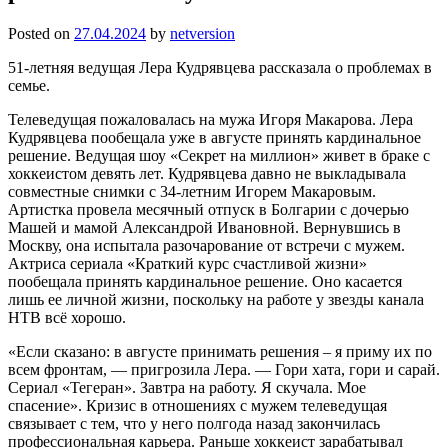
Posted on
27.04.2024
by
netversion
51-летняя ведущая Лера Кудрявцева рассказала о проблемах в
семье.
Телеведущая пожаловалась на мужа Игоря Макарова. Лера
Кудрявцева пообещала уже в августе принять кардинальное
решение. Ведущая шоу «Секрет на миллион» живет в браке с
хоккеистом девять лет. Кудрявцева давно не выкладывала
совместные снимки с 34-летним Игорем Макаровым.
Артистка провела месячный отпуск в Болгарии с дочерью
Машей и мамой Александрой Ивановной. Вернувшись в
Москву, она испытала разочарование от встречи с мужем.
Актриса сериала «Краткий курс счастливой жизни»
пообещала принять кардинальное решение. Оно касается
лишь ее личной жизни, поскольку на работе у звезды канала
НТВ всё хорошо.
«Если сказано: в августе принимать решения – я приму их по
всем фронтам, — пригрозила Лера. — Гори хата, гори и сарай.
Сериал «Тегеран». Завтра на работу. Я скучала. Мое
спасение». Кризис в отношениях с мужем телеведущая
связывает с тем, что у него полгода назад закончилась
профессиональная карьера. Раньше хоккеист зарабатывал