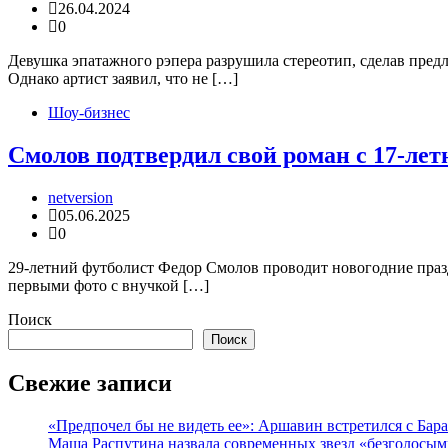
26.04.2024
0
Девушка эпатажного рэпера разрушила стереотип, сделав пре
Однако артист заявил, что не […]
Шоу-бизнес
Смолов подтвердил свой роман с 17-ле
netversion
05.06.2025
0
29-летний футболист Федор Смолов проводит новогодние праз
первыми фото с внучкой […]
Поиск
Поиск
Свежие записи
«Предпочел бы не видеть ее»: Аршавин встретился с Бар
Маша Распутина назвала современных звезд «безголосым