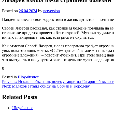
Posted on
26.04.2024
by
netversion
Пандемия внесла свои коррективы в жизнь артистов – почти де
Сергей Лазарев рассказал, как страшная болезнь повлияла на е
столько же придется провести без гастролей. Музыканту даже 
ничего планировать, так как есть риск не окупиться.
Как отметил Сергей Лазарев, новая программа требует огромны
увы, пока это лишь мечты. «С 25% зрителей в зале мы никогда 
огромные вложения», – говорит музыкант. При этом певец надее
что выступать в полупустом зале – отдельное мучение для арт
0
Posted in
Шоу-бизнес
Навигация
Previous:
Исхаков объяснил, почему запретил Гагариной вывози
Next:
Малахов затаил обиду на Собчак и Королеву
по
записям
Related Posts
Шоу-бизнес