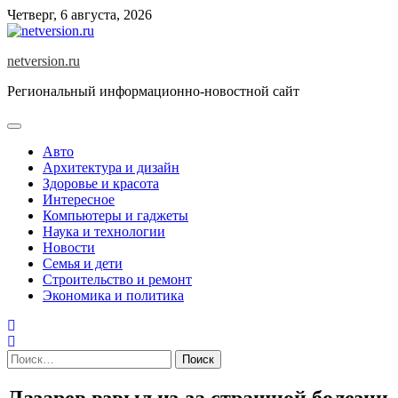
Skip
Четверг, 6 августа, 2026
to
content
netversion.ru
Региональный информационно-новостной сайт
Авто
Архитектура и дизайн
Здоровье и красота
Интересное
Компьютеры и гаджеты
Наука и технологии
Новости
Семья и дети
Строительство и ремонт
Экономика и политика
Найти:
Лазарев взвыл из-за страшной болезни