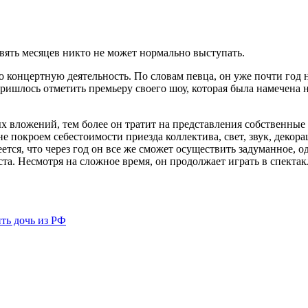
вять месяцев никто не может нормально выступать.
го концертную деятельность. По словам певца, он уже почти год 
пришлось отметить премьеру своего шоу, которая была намечена 
х вложений, тем более он тратит на представления собственные 
не покроем себестоимости приезда коллектива, свет, звук, деко
тся, что через год он все же сможет осуществить задуманное, од
иста. Несмотря на сложное время, он продолжает играть в спект
ть дочь из РФ