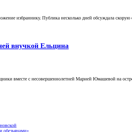
дложение избраннику. Публика несколько дней обсуждала скору
тней внучкой Ельцина
дники вместе с несовершеннолетней Марией Юмашевой на остро
ановской
и обезьянами»