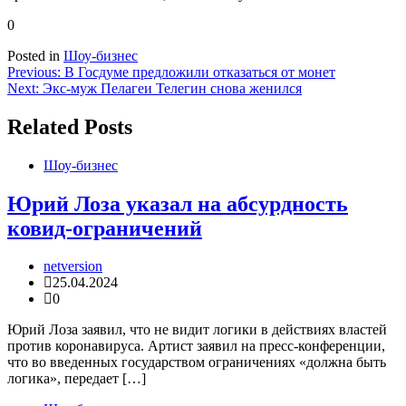
0
Posted in
Шоу-бизнес
Навигация
Previous:
В Госдуме предложили отказаться от монет
Next:
Экс-муж Пелагеи Телегин снова женился
по
записям
Related Posts
Шоу-бизнес
Юрий Лоза указал на абсурдность
ковид-ограничений
netversion
25.04.2024
0
Юрий Лоза заявил, что не видит логики в действиях властей
против коронавируса. Артист заявил на пресс-конференции,
что во введенных государством ограничениях «должна быть
логика», передает […]