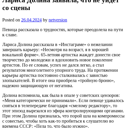
со сцены
Posted on
26.04.2024
by
netversion
Певица рассказала о трудностях, которые преодолела на пути
к славе.
Лариса Долина рассказала в «Инстаграме» о нежелании
завершать карьеру: «Несмотря на возраст, я в хорошей
вокальной форме». 65-летняя артистка жаждет донести свое
творчество до молодежи и вдохновить новое поколение
артистов. По ее словам, успех не дался легко, а стал
результатом многолетнего упорного труда. На протяжении
карьеры артистка постоянно сталкивалась с завистью
злопыхателей. В итоге она приобрела «тройную броню»,
надежно защищающую от негатива.
Долина вспомнила, как была в опале у советских цензоров:
«Меня категорически не принимали». Если певице удавалось
сняться в телепередаче благодаря «смелому редактору», то
этот эпизод вырезался из эфира контролирующими органами.
При этом Долина призналась, что порой шла на компромиссы
с совестью, чтобы хоть как-то пробиться к слушателю во
времена СССР: «Пела то, что было нужно».