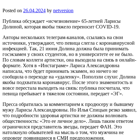
Posted on
26.04.2024
by
netversion
Публика обсуждает «исчезновение» 65-летней Ларисы
Долиной, которая якобы тяжело переносит COVID-19.
Авторы нескольких телеграм-каналов, ссылаясь на свои
источники, утверждают, что певица слегла с коронавирусной
инфекцией. Так, 21 июня Долина должна была принимать
госэкзамен у своих студентов, но в университете ее не было.
По словам коллеги артистки, она выходила на связь в онлайн-
формате. Хотя в «Инстаграме» Лариса Александровна
написала, что будет принимать экзамен, но ничего не
сообщила о переходе на «удаленку». Поползли слухи: Долина
якобы подхватила коронавирус. После этого знаменитость и
вовсе перестала выходить на связь: публика посчитала, что
певица пребывает в тяжелом состоянии, передает «ЭГ».
Пресса обратилась за комментарием к продюсеру и бывшему
мужу Ларисы Александровны. Но Илья Спицын резко заявил,
что подробности здоровья артистки не должны волновать
общественность: «Это ее личное дело». Лишь таким ответом
ограничился представитель звезды, передает ФАН. Это
натолкнуло обывателей на мысль о том, что мужчина не
опроверг появившиеся в СМИ предположения.