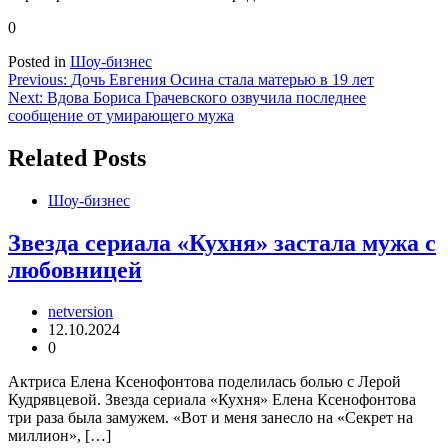
0
Posted in
Шоу-бизнес
Навигация
Previous:
Дочь Евгения Осина стала матерью в 19 лет
Next:
Вдова Бориса Грачевского озвучила последнее
по
сообщение от умирающего мужа
записям
Related Posts
Шоу-бизнес
Звезда сериала «Кухня» застала мужа с
любовницей
netversion
12.10.2024
0
Актриса Елена Ксенофонтова поделилась болью с Лерой
Кудрявцевой. Звезда сериала «Кухня» Елена Ксенофонтова
три раза была замужем. «Вот и меня занесло на «Секрет на
миллион», […]