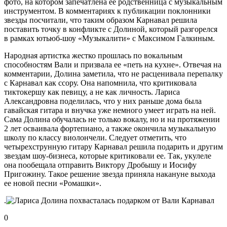
фото, на котором запечатлена ее родственница с музыкальным
инструментом. В комментариях к публикации поклонники
звезды посчитали, что таким образом Карнавал решила
поставить точку в конфликте с Долиной, который разгорелся
в рамках ютьюб-шоу «Музыкалити» с Максимом Галкиным.
Народная артистка жестко прошлась по вокальным
способностям Вали и призвала ее «петь на кухне». Отвечая на
комментарии, Долина заметила, что не расценивала перепалку
с Карнавал как ссору. Она напомнила, что критиковала
тиктокершу как певицу, а не как личность. Лариса
Александровна поделилась, что у них раньше дома была
гавайская гитара и внучка уже немного умеет играть на ней.
Сама Долина обучалась не только вокалу, но и на протяжении
2 лет осваивала фортепиано, а также окончила музыкальную
школу по классу виолончели. Следует отметить, что
четырехструнную гитару Карнавал решила подарить и другим
звездам шоу-бизнеса, которые критиковали ее. Так, укулеле
она пообещала отправить Виктору Дробышу и Иосифу
Пригожину. Такое решение звезда приняла накануне выхода
ее новой песни «Ромашки».
.
0