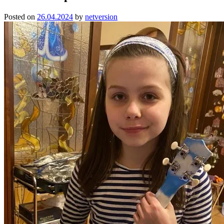
Posted on
26.04.2024
by
netversion