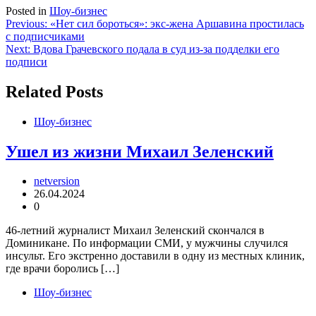
Posted in
Шоу-бизнес
Навигация
Previous:
«Нет сил бороться»: экс-жена Аршавина простилась
с подписчиками
по
Next:
Вдова Грачевского подала в суд из-за подделки его
записям
подписи
Related Posts
Шоу-бизнес
Ушел из жизни Михаил Зеленский
netversion
26.04.2024
0
46-летний журналист Михаил Зеленский скончался в
Доминикане. По информации СМИ, у мужчины случился
инсульт. Его экстренно доставили в одну из местных клиник,
где врачи боролись […]
Шоу-бизнес