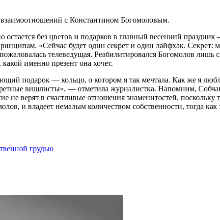
их взаимоотношений с Константином Богомоловым.
о остается без цветов и подарков в главный весенний праздник –
принципам. «Сейчас будет один секрет и один лайфхак. Секрет: 
пожаловалась телеведущая. Реабилитировался Богомолов лишь с
 какой именно презент она хочет.
ающий подарок — кольцо, о котором я так мечтала. Как же я люб
кретные вишлисты», — отметила журналистка. Напомним, Собчак 
огие не верят в счастливые отношения знаменитостей, поскольку 
молов, и владеет немалым количеством собственности, тогда как
ственной грудью