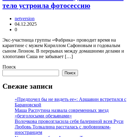
тело устроила фотосессию
netversion
04.12.2025
0
Экс-участница группы «Фабрика» проводит время на
карантине с мужем Кириллом Сафоновым и годовалым
сыном Леоном. В перерывах между домашними делами и
хлопотами Саша не забывает […]
Поиск
Поиск
Свежие записи
«Предпочел бы не видеть ее»: Аршавин встретился с
Барановской
Маша Распутина назвала современных звезд
«безголосыми обезьянами»
Волочкова провозгласила себя балериной всея Руси
Любовь Толкалина рассталась с любовником-
иностранцем