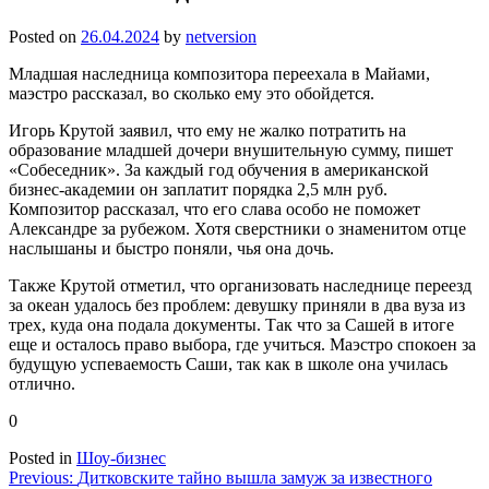
Posted on
26.04.2024
by
netversion
Младшая наследница композитора переехала в Майами,
маэстро рассказал, во сколько ему это обойдется.
Игорь Крутой заявил, что ему не жалко потратить на
образование младшей дочери внушительную сумму, пишет
«Собеседник». За каждый год обучения в американской
бизнес-академии он заплатит порядка 2,5 млн руб.
Композитор рассказал, что его слава особо не поможет
Александре за рубежом. Хотя сверстники о знаменитом отце
наслышаны и быстро поняли, чья она дочь.
Также Крутой отметил, что организовать наследнице переезд
за океан удалось без проблем: девушку приняли в два вуза из
трех, куда она подала документы. Так что за Сашей в итоге
еще и осталось право выбора, где учиться. Маэстро спокоен за
будущую успеваемость Саши, так как в школе она училась
отлично.
0
Posted in
Шоу-бизнес
Навигация
Previous:
Дитковските тайно вышла замуж за известного