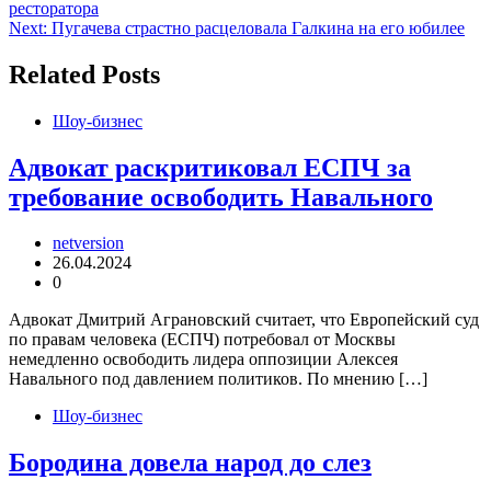
ресторатора
по
Next:
Пугачева страстно расцеловала Галкина на его юбилее
записям
Related Posts
Шоу-бизнес
Адвокат раскритиковал ЕСПЧ за
требование освободить Навального
netversion
26.04.2024
0
Адвокат Дмитрий Аграновский считает, что Европейский суд
по правам человека (ЕСПЧ) потребовал от Москвы
немедленно освободить лидера оппозиции Алексея
Навального под давлением политиков. По мнению […]
Шоу-бизнес
Бородина довела народ до слез