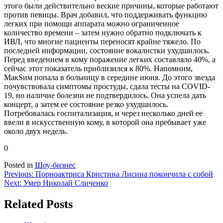
этого были действительно веские причины, которые работают
против певицы. Врач добавил, что поддерживать функцию
легких при помощи аппарата можно ограниченное
количество времени – затем нужно обратно подключать к
ИВЛ, что многие пациенты переносят крайне тяжело. По
последней информации, состояние вокалистки ухудшилось.
Перед введением в кому поражение легких составляло 40%, а
сейчас этот показатель приблизился к 80%. Напомним,
МакSим попала в больницу в середине июня. До этого звезда
почувствовала симптомы простуды, сдала тесты на COVID-
19, но наличие болезни не подтвердилось. Она успела дать
концерт, а затем ее состояние резко ухудшилось.
Потребовалась госпитализация, и через несколько дней ее
ввели в искусственную кому, в которой она пребывает уже
около двух недель.
0
Posted in
Шоу-бизнес
Навигация
Previous:
Порноактриса Кристина Лисина покончила с собой
Next:
Умер Николай Сличенко
по
записям
Related Posts