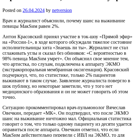
Posted on
26.04.2024
by
netversion
Врач и журналист объяснили, почему шанс на выживание
певицы МакSим равен 2%.
Антон Красовский принял участие в ток-шоу «Прямой эфир»
на «России-1», в ходе которого обсуждали тяжелое состояние
исполнительницы хита «Знаешь ли ты». Журналист не стал
сглаживать углы и сказал без обиняков: «С вероятностью в
98% певица МакSим умрет». Он объяснил свое мнение тем,
что артистка, по слухам, подключена к аппарату ЭКМО
(экстракорпоральная мембранная оксигенация). Красовский
подчеркнул, что, по статистике, только 2% пациентов
выживают в таком случае. Заявление журналиста повергло в
шок публику, но некоторые заметили, что у того нет
медицинского образования и он не может говорить об этом
точно.
Ситуацию прокомментировал врач-пульмонолог Вячеслав
Овечкин, передает «МК». Он подтвердил, что после ЭКМО
шанс на выживание ничтожно мал. Официальная статистика
говорит о том, что только одному пациенту из десяти удается
оправиться после аппарата. Овечкин отметил, что если
МакSим действительно перевели с ИВЛ на ЭКМО, то для