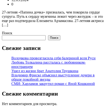
0
27-летняя «Папина дочка» призналась, чем покорила сердце
супруга. Путь к сердцу мужчины лежит через желудок – и это
еще раз подтвердила Елизавета Арзамасова. 27-летняя актриса
[…]
Поиск
Поиск
Свежие записи
Волочкова провозгласила себя балериной всея Руси
Любовь Толкалина рассталась с любовником-
иностранцем
Ушел из жизни брат Анатолия Трушкина
Владимир Фриске объяснил выступление дочери в
образе покойной звезды
СМИ: Харламов закрутил роман с Яной Кошкиной
Свежие комментарии
Нет комментариев для просмотра.