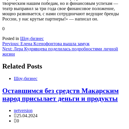
творческим нашим победам, но и финансовым успехам —
театр выправил за три года свое финансовое положение,
мощно развивается, с нами сотрудничают ведущие бренды
России, у нас крутые партнеры!» — написал он.
0
Posted in
Шоу-бизнес
Навигация
Previous:
Елена Ксенофонтова вышла замуж
Next:
Лера Кудрявцева поделилась подробностями личной
по
жизни
записям
Related Posts
Шоу-бизнес
Оставшимся без средств Макарским
народ присылает деньги и продукты
netversion
25.04.2024
0