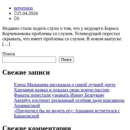
netversion
25.04.2024
0
Недавно стали ходить слухи о том, что у ведущего Бориса
Корчевникова проблемы со слухом. Телеведущий перестал
скрывать, что имеет проблемы со слухом. В новом выпуске
[…]
Поиск
Поиск
Свежие записи
Елена Малышева рассказала о самой лучшей диете
Харламов назвал и показал свою новую пассию
Фанаты перестали узнавать Ирину Безрукову
Авербух построит роскошный особняк ради красавицы
Арзамасовой
«Предпочел бы не видеть ее»: Аршавин встретился с
Барановской
Свежие комментарии