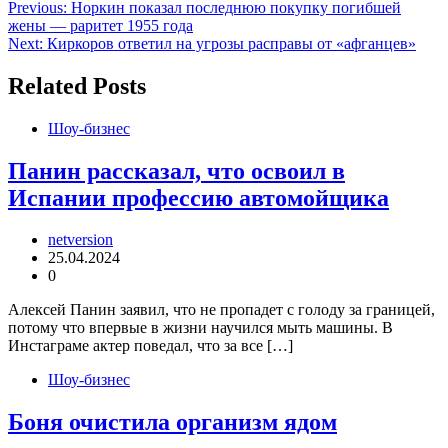
Навигация
Previous:
Норкин показал последнюю покупку погибшей
жены — раритет 1955 года
по
Next:
Киркоров ответил на угрозы расправы от «афганцев»
записям
Related Posts
Шоу-бизнес
Панин рассказал, что освоил в
Испании профессию автомойщика
netversion
25.04.2024
0
Алексей Панин заявил, что не пропадет с голоду за границей,
потому что впервые в жизни научился мыть машины. В
Инстаграме актер поведал, что за все […]
Шоу-бизнес
Боня очистила организм ядом