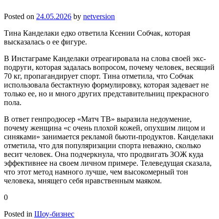
Posted on
24.05.2026
by
netversion
Тина Канделаки едко ответила Ксении Собчак, которая
высказалась о ее фигуре.
В Инстаграме Канделаки отреагировала на слова своей экс-
подруги, которая задалась вопросом, почему человек, весящий
70 кг, пропагандирует спорт. Тина отметила, что Собчак
использовала бестактную формулировку, которая задевает не
только ее, но и много других представительниц прекрасного
пола.
В ответ генпродюсер «Матч ТВ» выразила недоумение,
почему женщина «с очень плохой кожей, опухшим лицом и
синяками» занимается рекламой бьюти-продуктов. Канделаки
отметила, что для популяризации спорта неважно, сколько
весит человек. Она подчеркнула, что продвигать ЗОЖ куда
эффективнее на своем личном примере. Телеведущая сказала,
что этот метод намного лучше, чем высокомерный тон
человека, мнящего себя нравственным маяком.
0
Posted in
Шоу-бизнес