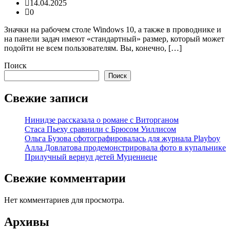
14.04.2025
0
Значки на рабочем столе Windows 10, а также в проводнике и
на панели задач имеют «стандартный» размер, который может
подойти не всем пользователям. Вы, конечно, […]
Поиск
Поиск
Свежие записи
Нинидзе рассказала о романе с Виторганом
Стаса Пьеху сравнили с Брюсом Уиллисом
Ольга Бузова сфотографировалась для журнала Playboy
Алла Довлатова продемонстрировала фото в купальнике
Прилучный вернул детей Муцениеце
Свежие комментарии
Нет комментариев для просмотра.
Архивы