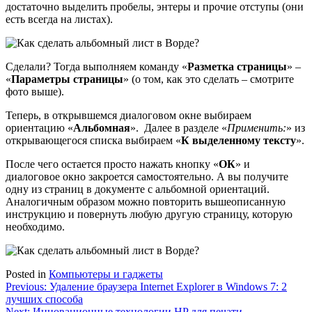
достаточно выделить пробелы, энтеры и прочие отступы (они
есть всегда на листах).
Сделали? Тогда выполняем команду «
Разметка страницы
» –
«
Параметры страницы
» (о том, как это сделать – смотрите
фото выше).
Теперь, в открывшемся диалоговом окне выбираем
ориентацию «
Альбомная
». Далее в разделе «
Применить:
» из
открывающегося списка выбираем «
К выделенному тексту
».
После чего остается просто нажать кнопку «
ОК
» и
диалоговое окно закроется самостоятельно. А вы получите
одну из страниц в документе с альбомной ориентаций.
Аналогичным образом можно повторить вышеописанную
инструкцию и повернуть любую другую страницу, которую
необходимо.
Posted in
Компьютеры и гаджеты
Навигация
Previous:
Удаление браузера Internet Explorer в Windows 7: 2
лучших способа
по
Next:
Инновационные технологии HP для печати